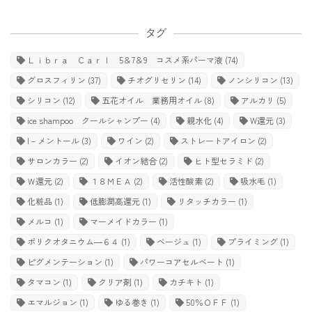
タグ
Ｌｉｂｒａ Ｃａｒｌ 5＆7＆9 コスメ系パーマ液
(74)
グロスフィリン
(37)
チオグリセリン
(14)
ノンシリコン
(13)
シリコン
(12)
五花オイル 業務用オイル
(8)
アルカリ
(5)
ice shampoo クールシャンプー
(4)
親水化
(4)
W還元
(3)
l－メントール
(3)
ワイン
(2)
ストレートアイロン
(2)
サロンカラー
(2)
イオン結合
(2)
ヒト型セラミド
(2)
Ｗ還元
(2)
１８ＭＥＡ
(2)
活性酸素
(2)
吸水毛
(1)
化粧品
(1)
低膨潤高還元
(1)
リタッチカラー
(1)
メルコ
(1)
マーメイドカラー
(1)
ポリクオタニウム―６４
(1)
ベージュ
(1)
プライミング
(1)
ピグメンテーション
(1)
パワーコアセルベート
(1)
タマコン
(1)
クリア剤
(1)
カチキト
(1)
エマルジョン
(1)
ゆる巻き
(1)
50％ＯＦＦ
(1)