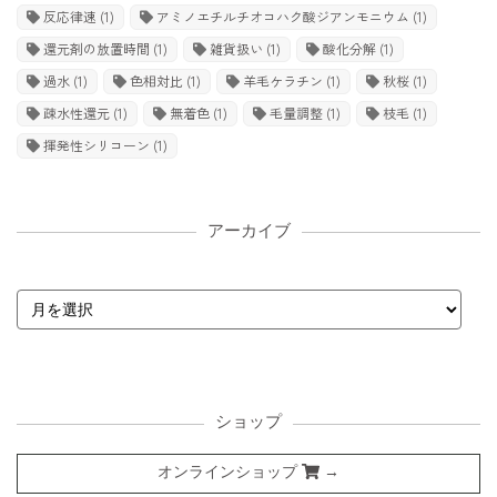
反応律速
(1)
アミノエチルチオコハク酸ジアンモニウム
(1)
還元剤の放置時間
(1)
雑貨扱い
(1)
酸化分解
(1)
過水
(1)
色相対比
(1)
羊毛ケラチン
(1)
秋桜
(1)
疎水性還元
(1)
無着色
(1)
毛量調整
(1)
枝毛
(1)
揮発性シリコーン
(1)
アーカイブ
ショップ
オンラインショップ
→