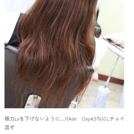
極力Lvを下げないように…11Ash Oxy4.5％にLチョイ
混ぜ