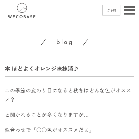
ご予約
home
blog
menu
blog
ほどよくオレンジ味抹消♪
shop
access
この季節の変わり目になると秋冬はどんな色がオスス
contact
メ？
と聞かれることが多くなりますが…
ご予約
→
似合わせで「○○色がオススメだよ」