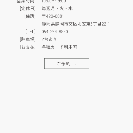
[営業時間]
10:00〜19:00
[定休日]
毎週月・火・水
[住所]
〒420-0881
静岡県静岡市葵区北安東3丁目22-1
[TEL]
054-294-8850
[駐車場]
2台あり
[お支払]
各種カード利用可
ご予約
→