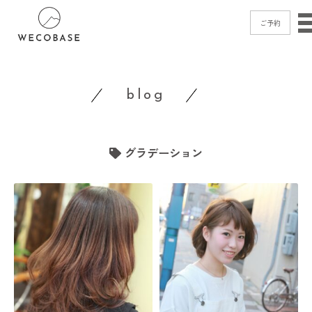
ご予約
home
blog
menu
blog
グラデーション
shop
access
contact
ご予約
→