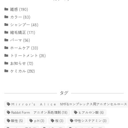
雑感 (190)
カラー (83)
シャンプー (48)
縮毛矯正 (171)
パーマ (56)
ホームケア (33)
トリートメント (28)
お知らせ (72)
ケミカル (292)
タグ
Ｍｉｒｒｏｒ’ｓ Ａｌｉｃｅ NMF&コンプレックス用アニオンセルロース
Rabbit Form アニオン系処理剤
(18)
ヒアルロン酸
(6)
酸性
(5)
ｐH
(3)
桜
(3)
中性システアミン
(3)