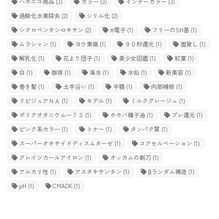
ハホニコ商品
(3)
カラー
(3)
インナーカラー
(3)
過酸化水素除去
(2)
シリル化
(2)
シクロペンタシロキサン
(2)
π電子
(1)
フリーのSH基
(1)
ムラシャン
(1)
ヨウ素価
(1)
９０秒還元
(1)
面貸し
(1)
解乳化
(1)
花より団子
(1)
美少女図鑑
(1)
紅葉
(1)
白
(1)
珈琲
(1)
海水
(1)
水仙
(1)
新美容
(1)
巻き髪
(1)
土手沿い
(1)
半額
(1)
内部補修
(1)
リピジュアＮＡ
(1)
モデル
(1)
ミルクグレージュ
(1)
ポリクオタニウムー７３
(1)
ホホバ種子油
(1)
プレ還元
(1)
ピンク系カラー
(1)
トナー
(1)
タンパク質
(1)
スーパーオキサイドディスムターゼ
(1)
コアセルベーション
(1)
クレイツカールアイロン
(1)
オッカムの剃刀
(1)
アルカリ性
(1)
アスタキサンチン
(1)
βランダム構造
(1)
pH
(1)
CMADK
(1)