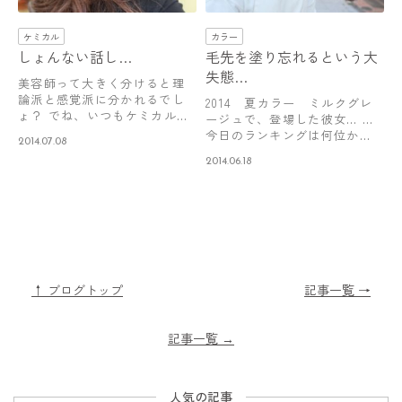
ケミカル
カラー
しょんない話し…
毛先を塗り忘れるという大
失態…
美容師って大きく分けると理
論派と感覚派に分かれるでし
2014 夏カラー ミルクグレ
ょ？ でね、いつもケミカル関
ージュで、登場した彼女… …
連のブログだ…
今日のランキングは何位か
2014.07.08
な？→美…
2014.06.18
↑ ブログトップ
記事一覧 →
記事一覧
→
人気の記事