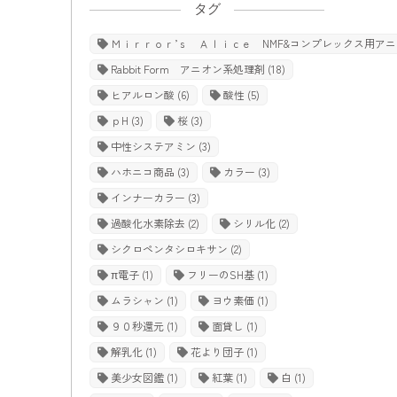
タグ
Ｍｉｒｒｏｒ’ｓ Ａｌｉｃｅ NMF&コンプレックス用ア
Rabbit Form アニオン系処理剤
(18)
ヒアルロン酸
(6)
酸性
(5)
ｐH
(3)
桜
(3)
中性システアミン
(3)
ハホニコ商品
(3)
カラー
(3)
インナーカラー
(3)
過酸化水素除去
(2)
シリル化
(2)
シクロペンタシロキサン
(2)
π電子
(1)
フリーのSH基
(1)
ムラシャン
(1)
ヨウ素価
(1)
９０秒還元
(1)
面貸し
(1)
解乳化
(1)
花より団子
(1)
美少女図鑑
(1)
紅葉
(1)
白
(1)