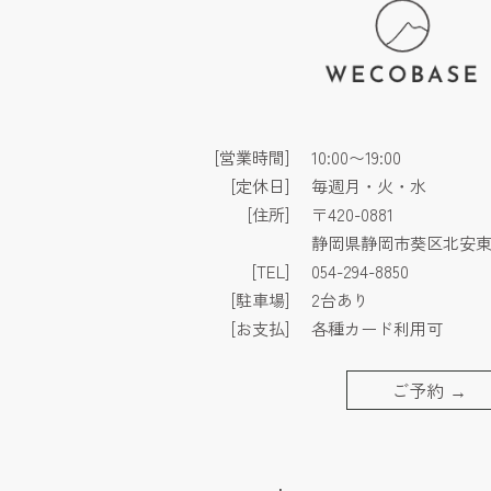
[営業時間]
10:00〜19:00
[定休日]
毎週月・火・水
[住所]
〒420-0881
静岡県静岡市葵区北安東3
[TEL]
054-294-8850
[駐車場]
2台あり
[お支払]
各種カード利用可
ご予約
→