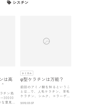
シスチン
ケミカル
ンは高
φ型ケラチンは万能？
＾＾
前回のアミノ酸を知るというこ
とは…で、人毛ケラチン、羊毛
ケラチン処
ケラチン、シルク、コラーゲン
30000
のアミノ…
々な意見
2012.03.07