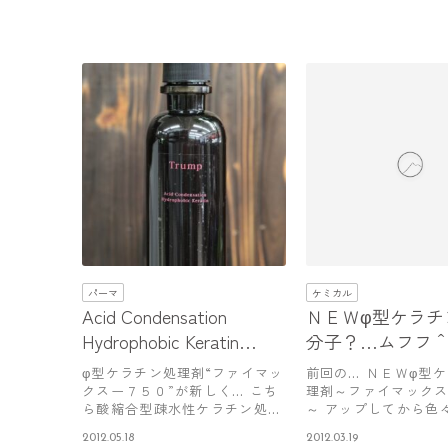
パーマ
ケミカル
Acid Condensation
ＮＥＷφ型ケラチ
Hydrophobic Keratin
分子？…ムフフ
“Trump”
φ型ケラチン処理剤“ファイマッ
前回の… ＮＥＷφ型
クスー７５０”が新しく… こち
理剤～ファイマックスー
ら酸縮合型疎水性ケラチン処理
～ アップしてから色
剤 …
や…
2012.05.18
2012.03.19