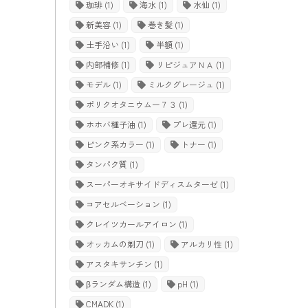
珈琲
(1)
海水
(1)
水仙
(1)
新美容
(1)
巻き髪
(1)
土手沿い
(1)
半額
(1)
内部補修
(1)
リピジュアＮＡ
(1)
モデル
(1)
ミルクグレージュ
(1)
ポリクオタニウムー７３
(1)
ホホバ種子油
(1)
プレ還元
(1)
ピンク系カラー
(1)
トナー
(1)
タンパク質
(1)
スーパーオキサイドディスムターゼ
(1)
コアセルベーション
(1)
クレイツカールアイロン
(1)
オッカムの剃刀
(1)
アルカリ性
(1)
アスタキサンチン
(1)
βランダム構造
(1)
pH
(1)
CMADK
(1)