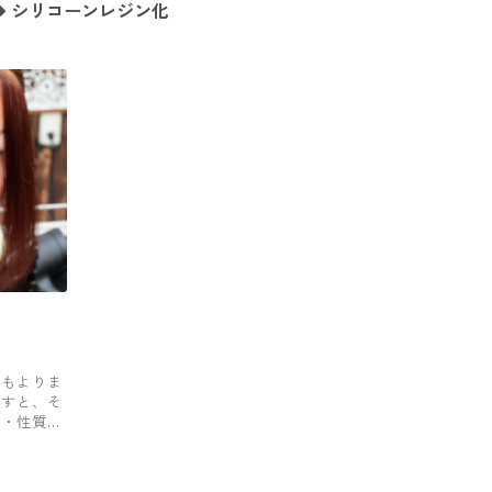
シリコーンレジン化
？
にもよりま
卸すと、そ
徴・性質・