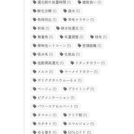
還元剤の放置時間
(1)
雑貨扱い
(1)
酸化分解
(1)
過水
(1)
色相対比
(1)
羊毛ケラチン
(1)
秋桜
(1)
疎水性還元
(1)
無着色
(1)
毛量調整
(1)
枝毛
(1)
揮発性シリコーン
(1)
密接距離
(1)
吸水毛
(1)
化粧品
(1)
低膨潤高還元
(1)
リタッチカラー
(1)
メルコ
(1)
マーメイドカラー
(1)
ポリクオタニウム―６４
(1)
ベージュ
(1)
プライミング
(1)
ピグメンテーション
(1)
パワーコアセルベート
(1)
タマコン
(1)
クリア剤
(1)
カチキト
(1)
エマルジョン
(1)
ゆる巻き
(1)
50％ＯＦＦ
(1)