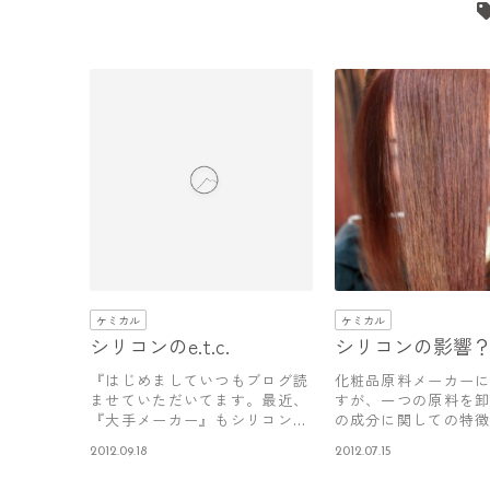
ケミカル
ケミカル
シリコンのe.t.c.
シリコンの影響
『はじめましていつもブログ読
化粧品原料メーカー
ませていただいてます。最近、
すが、一つの原料を
『大手メーカー』もシリコンは
の成分に関しての特
水で流れ…
検証デー…
2012.09.18
2012.07.15