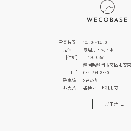
[営業時間]
10:00〜19:00
[定休日]
毎週月・火・水
[住所]
〒420-0881
静岡県静岡市葵区北安東3
[TEL]
054-294-8850
[駐車場]
2台あり
[お支払]
各種カード利用可
ご予約
→