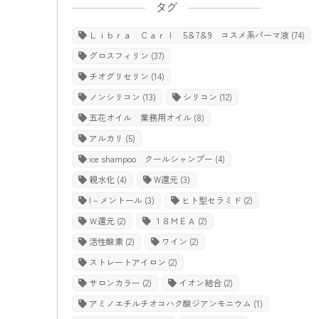
タグ
Ｌｉｂｒａ Ｃａｒｌ 5＆7＆9 コスメ系パーマ液
(74)
グロスフィリン
(37)
チオグリセリン
(14)
ノンシリコン
(13)
シリコン
(12)
五花オイル 業務用オイル
(8)
アルカリ
(5)
ice shampoo クールシャンプー
(4)
親水化
(4)
W還元
(3)
l－メントール
(3)
ヒト型セラミド
(2)
Ｗ還元
(2)
１８ＭＥＡ
(2)
活性酸素
(2)
ワイン
(2)
ストレートアイロン
(2)
サロンカラー
(2)
イオン結合
(2)
アミノエチルチオコハク酸ジアンモニウム
(1)