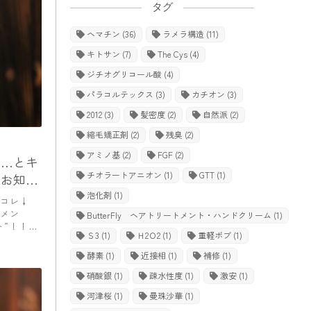
タグ
ヘマチン
(36)
ラメラ構造
(11)
キトサン
(7)
The Cys
(4)
ジチオグリコール酸
(4)
パラコルテックス
(3)
カチオン
(3)
2012
(3)
髪密度
(2)
自然派
(2)
縮毛矯正剤
(2)
残臭
(2)
アミノ基
(2)
FGF
(2)
？…とキ
チオラートアニオン
(1)
GTT
(1)
のお知ら
泡化剤
(1)
コレ↓
メン
ButterFly ヘアトリートメント・ハンドクリーム
(1)
ト”！！
Ｓ3
(1)
Ｈ2Ｏ2
(1)
重軽ボブ
(1)
酵素
(1)
近接相
(1)
補修
(1)
硝酸銀
(1)
疎水性度
(1)
激安
(1)
河津桜
(1)
曼珠沙華
(1)