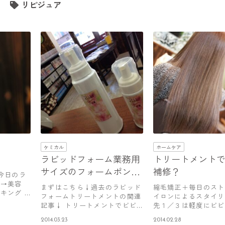
リピジュア
ケミカル
ホームケア
？
ラビッドフォーム業務用
トリートメント
サイズのフォームポンプ
補修？
 今日のラ
できました♪
？→美容
まずはこちら↓過去のラビッド
縮毛矯正＋毎日のスト
キング …
フォームトリートメントの関連
イロンによるスタイリ
記事↓ トリートメントでビビ
先１／３は軽度にビビ
リ補修？…
＾； 矯…
2014.03.23
2014.02.28