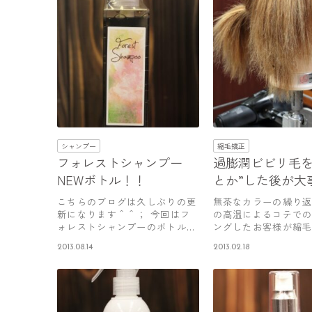
シャンプー
縮毛矯正
フォレストシャンプー
過膨潤ビビリ毛を
NEWボトル！！
とか”した後が大
こちらのブログは久しぶりの更
無茶なカラーの繰り
新になります＾＾； 今回はフ
の高温によるコテで
ォレストシャンプーのボトル変
ングしたお客様が縮
更のお知…
失敗した…
2013.08.14
2013.02.18