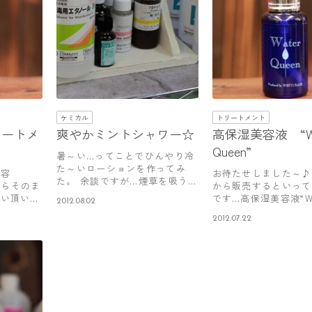
ケミカル
トリートメント
リートメ
爽やかミントシャワー☆
高保湿美容液 “Wa
Queen”
暑～い…ってことでひんやり冷
た～いローションを作ってみ
美容
お待たせしました～♪
た。 余談ですが…煙草を吸う美
こちらそのま
から販売するといって
容師さん…
使い頂いて
です…高保湿美容液“Wa
2012.08.02
Qu…
2012.07.22