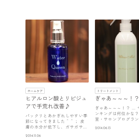
ホームケア
トリートメント
ヒアルロン酸とリピジュ
ぎゃあ～～～！
アで手荒れ改善♪
ぎゃあ～～～！？ …
ンキングは何位かな
パックリとあかぎれしやすい季
室・サロンブログラン
節になってきました＾＾； 皮
最近…
膚の水分が低下し、ガサガサし
2014.06.13
たりする…
2014.11.06