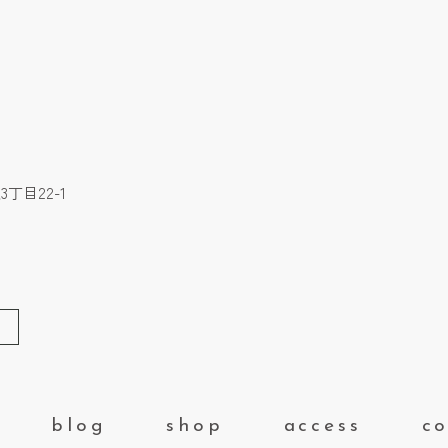
丁目22-1
blog
shop
access
co