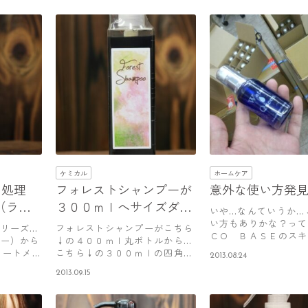
ケミカル
ホームケア
り処理
フォレストシャンプーが
意外な使い方発
m（ラビ
３００ｍｌへサイズダウ
いや…なんていうか…
発売開
ンしました。
い方もありかな？って
リーズ…
フォレストシャンプーがこちら
ＣＯ ＢＡＳＥのスキ
プー）から
↓の４００ｍｌ丸ボトルから…
リートメン
こちら↓の３００ｍｌの四角ボ
2013.08.24
トルへ…
2013.09.15