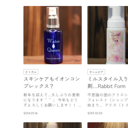
ケミカル
ホームケア
スキンケアもイオンコン
ミルスタイル入
プレックス？
剤…Rabbit For
ットフォーム）
新年を迎えて…久しぶりの更新
不思議の国のアリスシ
始！！
になります＾＾； 今年もどう
フォレスト（シャン
ぞよろしくお願いします！！ …
始まり… アリス（ト
１１…
ト）…
2014.01.16
2013.10.30