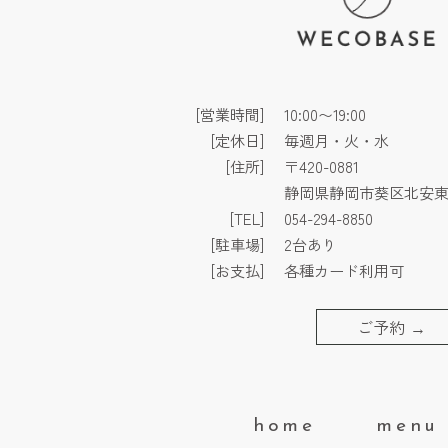
[営業時間]
10:00〜19:00
[定休日]
毎週月・火・水
[住所]
〒420-0881
静岡県静岡市葵区北安東3
[TEL]
054-294-8850
[駐車場]
2台あり
[お支払]
各種カード利用可
ご予約
→
home
menu