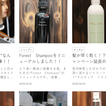
シャンプー
ケミカル
“なん
Forest Shampooをリニ
髪が早く乾く！
事！！
ューアルしました！！
ャンペーン延長
せ！！
返しと日々
より良い商品に改善する為、ま
先日発売したばかりの
のスタイリ
たまた“Forest Shampoo”の
洗い流さないトリート
毛矯正して
リニューアルです。 改善…
ト“ウルティア ミス
お取引サロ…
2012.10.03
2012.09.30