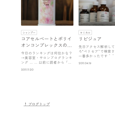
シャンプー
ケミカル
コアセルベートとポリイ
リピジュア
オンコンプレックスの違
先日アクセス解析し
い
ろ“ペリセア”で検索
今日のランキングは何位かな？
一番多かったです＾＾
→美容室・サロンブログランキ
だけどっ…
ング … … 以前に読者から「コ
2011.04.19
アセ…
2011.11.20
↑ ブログトップ