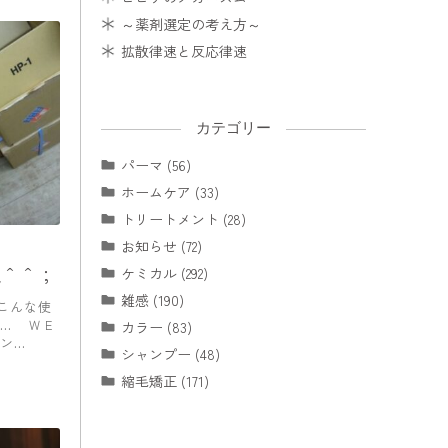
～薬剤選定の考え方～
拡散律速と反応律速
カテゴリー
パーマ (56)
ホームケア (33)
トリートメント (28)
お知らせ (72)
見＾＾；
ケミカル (292)
雑感 (190)
こんな使
… ＷＥ
カラー (83)
ン…
シャンプー (48)
縮毛矯正 (171)