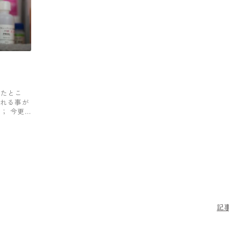
てたとこ
される事が
； 今更
記