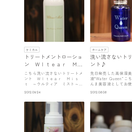
ケミカル
ホームケア
トリートメントローショ
洗い流さないト
ン Ｗｌｔｅａｒ Ｍｉ
ント♪
ｓｔ ～ウルティア ミ
こちら洗い流さないトリートメ
先日発売した高保湿
スト～
ント Ｗｌｔｅａｒ Ｍｉｓ
液“Water Queen”
ｔ ～ウルティア ミスト～
んま美容液としてお
が新発売に…
も…
2012.09.24
2012.08.08