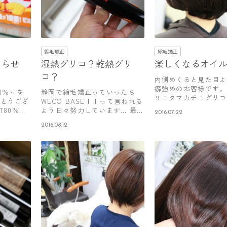
縮毛矯正
縮毛矯正
知らせ
湿熱グリコ？乾熱グリ
楽しくなるオイ
コ？
内側めくると見た目よ
癖強めのお客様です。
0％～を
静岡で縮毛矯正っていったら
９：タマカチ：グリコ
がとうござ
WECO BASE！！って言われる
１：１一…
T80％～
よう日々努力しています… 最近
2016.07.22
は…
2016.08.12