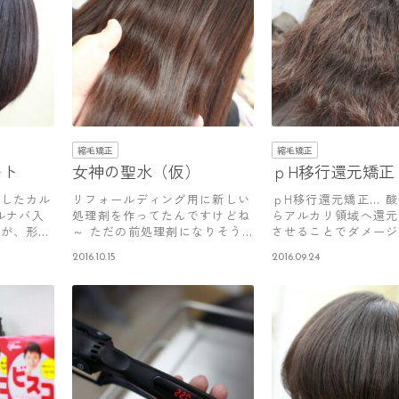
縮毛矯正
縮毛矯正
ート
女神の聖水（仮）
ｐH移行還元矯正
用したカル
リフォールディング用に新しい
ｐH移行還元矯正… 
ルナバ入
処理剤を作ってたんですけどね
らアルカリ領域へ還元
すが、形状
～ ただの前処理剤になりそう
させることでダメージ
です＾＾…
えなが…
2016.10.15
2016.09.24