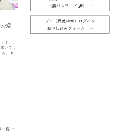
（要パスワード
） →
プロ（理美容室）ログイン
de矯
お申し込みフォーム →
！！ …
沸いてく
まぁ、セ
事一覧 →