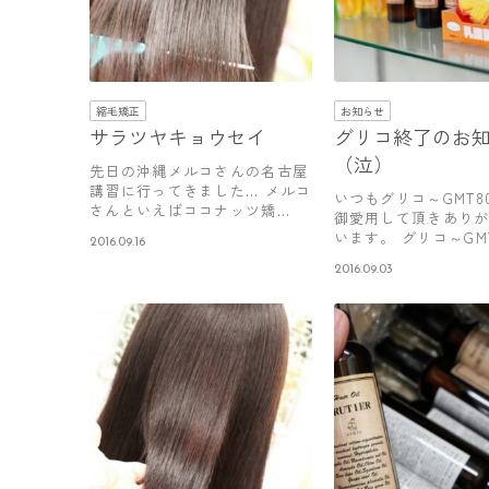
縮毛矯正
お知らせ
サラツヤキョウセイ
グリコ終了のお
（泣）
先日の沖縄メルコさんの名古屋
講習に行ってきました… メルコ
いつもグリコ～GMT8
さんといえばココナッツ矯
御愛用して頂きあり
正！！僕は…
います。 グリコ～GM
2016.09.16
ご…
2016.09.03