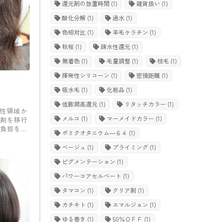
還元剤の放置時間
(1)
雑貨扱い
(1)
酸化分解
(1)
過水
(1)
色相対比
(1)
羊毛ケラチン
(1)
秋桜
(1)
疎水性還元
(1)
無着色
(1)
毛量調整
(1)
枝毛
(1)
揮発性シリコーン
(1)
密接距離
(1)
吸水毛
(1)
化粧品
(1)
低膨潤高還元
(1)
リタッチカラー
(1)
酸性領域か
メルコ
(1)
マーメイドカラー
(1)
剤を移行
負担を抑
ポリクオタニウム―６４
(1)
ベージュ
(1)
プライミング
(1)
ピグメンテーション
(1)
パワーコアセルベート
(1)
タマコン
(1)
クリア剤
(1)
カチキト
(1)
エマルジョン
(1)
ゆる巻き
(1)
50％ＯＦＦ
(1)