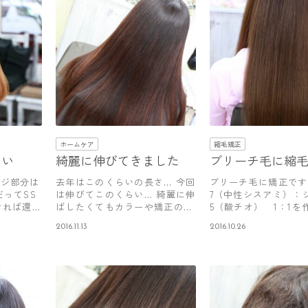
ホームケア
縮毛矯正
いい
綺麗に伸びてきました
ブリーチ毛に縮
ージ部分は
去年はこのくらいの長さ… 今回
ブリーチ毛に矯正です。
だってSS
は伸びてこのくらい… 綺麗に伸
7（中性シスアミ）：
ければ還元
ばしたくてもカラーや矯正のダ
5（酸チオ） 1：1を
メー…
に…
2016.11.13
2016.10.26