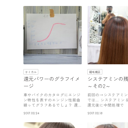
ケミカル
縮毛矯正
還元パワーのグラフイメ
システアミンの
ージ
～その2～
車やバイクのカタログにエンジ
前回の→システアミ
ン特性を表すのエンジン性能曲
では… システアミン＆
線ってグラフあるでしょ？ 還
還元後に中間処理で 
元剤も似…
ストシ…
2017.02.24
2017.02.18