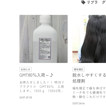
リブラ グリ
お知らせ
縮毛矯正
GMT80％入荷～♪
脱水しやすくす
処理剤
お待たせしました！！ 明日リ
ブラグリコ GMT80％ 入荷
縮毛矯正で癖を伸ば
します。 1000ｇ 15000円…
リーチ毛でも健康毛
熱・酸化これだけです
2017.07.05
いつも一…
2017.06.16