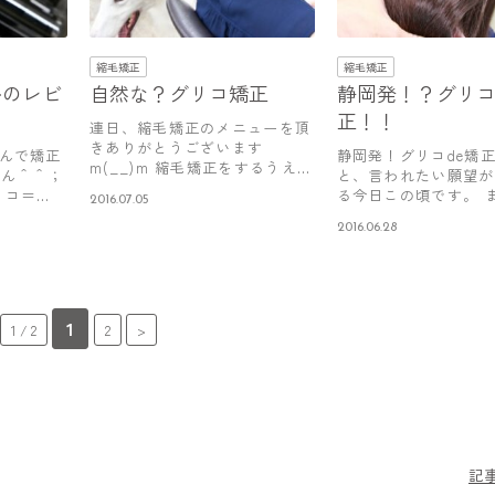
縮毛矯正
縮毛矯正
ルのレビ
自然な？グリコ矯正
静岡発！？グリコ
正！！
連日、縮毛矯正のメニューを頂
きありがとうございます
んで矯正
静岡発！グリコde矯正
m(__)m 縮毛矯正をするうえ
せん＾＾；
と、言われたい願望が
で、自然な…
リコ＝
る今日この頃です。 
2016.07.05
ンスの…
2016.06.28
1
1 / 2
2
>
記