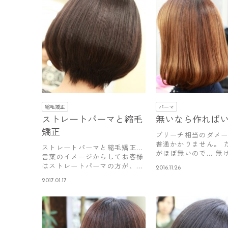
縮毛矯正
パーマ
ストレートパーマと縮毛
無いなら作れば
矯正
ブリーチ相当のダメ
普通かかりません。 
ストレートパーマと縮毛矯正…
がほぼ無いので… 無
言葉のイメージからしてお客様
もへ…
はストレートパーマの方が、ダ
2016.11.26
メージ…
2017.01.17