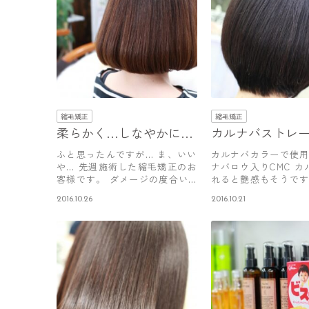
縮毛矯正
縮毛矯正
柔らかく…しなやかに…
カルナバストレ
ふと思ったんですが… ま、いい
カルナバカラーで使
や… 先週施術した縮毛矯正のお
ナバロウ入りCMC カ
客様です。 ダメージの度合い
れると艶感もそうで
は……
が成型…
2016.10.26
2016.10.21