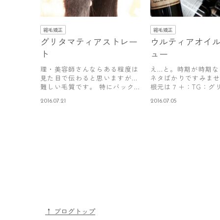
縮毛矯正
縮毛矯正
グリタマティアストレー
ウルティアオイ
ト
ュー
理・美容師さんならある程度は
え…と。時期が時期な
見た目で伝わると思いますが…
ネタばかりですみま
難しい毛質です。 特にバック
根元は７＋：TG：グ
～ネー…
３：１：…
2016.07.21
2016.07.05
↑ ブログトップ