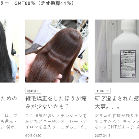
コ GMT80％（チオ換算44％）
縮毛矯正
お知らせ
るための
縮毛矯正をしたほうが痛
研ぎ澄まされた
みが少ないかも？
大事。。。
すには、ブ
こう湿気が多いとテンションを
グリコの在庫が残り少
でも還元・
かけたブローや、ストレートア
てます＞＜； キャラ
。 僕が
イロンを念入りにしがち… でも
ないよGMTだよ～♪ 
汗や湿…
は… …
2017.06.10
2017.04.13