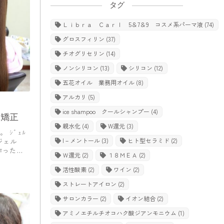
タグ
Ｌｉｂｒａ Ｃａｒｌ 5＆7＆9 コスメ系パーマ液
(74)
グロスフィリン
(37)
チオグリセリン
(14)
ノンシリコン
(13)
シリコン
(12)
五花オイル 業務用オイル
(8)
アルカリ
(5)
ice shampoo クールシャンプー
(4)
毛矯正
親水化
(4)
W還元
(3)
 ｼﾞｪﾙ
l－メントール
(3)
ヒト型セラミド
(2)
ジェル
作ったら
Ｗ還元
(2)
１８ＭＥＡ
(2)
活性酸素
(2)
ワイン
(2)
ストレートアイロン
(2)
サロンカラー
(2)
イオン結合
(2)
アミノエチルチオコハク酸ジアンモニウム
(1)