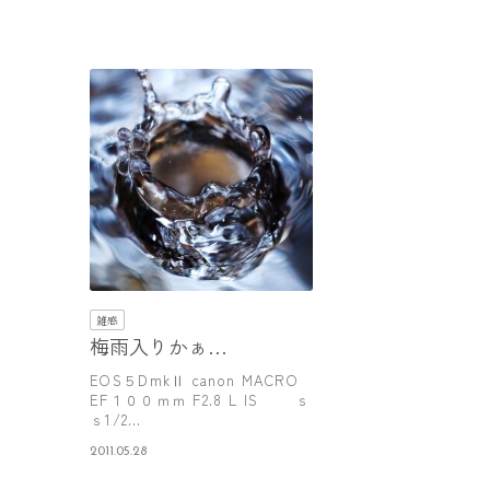
雑感
梅雨入りかぁ…
EOS５DmkⅡ canon MACRO
EF１００ｍｍ F2.8 L IS ｓ
ｓ1/2…
2011.05.28