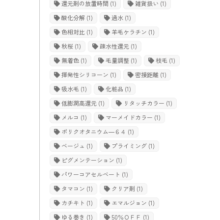
還元剤の放置時間
(1)
雑貨扱い
(1)
酸化分解
(1)
過水
(1)
色相対比
(1)
羊毛ケラチン
(1)
秋桜
(1)
疎水性還元
(1)
無着色
(1)
毛量調整
(1)
枝毛
(1)
揮発性シリコーン
(1)
密接距離
(1)
吸水毛
(1)
化粧品
(1)
低膨潤高還元
(1)
リタッチカラー
(1)
メルコ
(1)
マーメイドカラー
(1)
ポリクオタニウム―６４
(1)
ベージュ
(1)
プライミング
(1)
ピグメンテーション
(1)
パワーコアセルベート
(1)
タマコン
(1)
クリア剤
(1)
カチキト
(1)
エマルジョン
(1)
ゆる巻き
(1)
50％ＯＦＦ
(1)