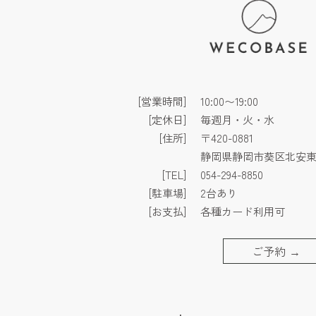
[営業時間]
10:00〜19:00
[定休日]
毎週月・火・水
[住所]
〒420-0881
静岡県静岡市葵区北安東3
[TEL]
054-294-8850
[駐車場]
2台あり
[お支払]
各種カード利用可
ご予約
→