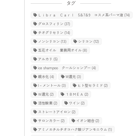
タグ
Ｌｉｂｒａ Ｃａｒｌ 5＆7＆9 コスメ系パーマ液
(74)
グロスフィリン
(37)
チオグリセリン
(14)
ノンシリコン
(13)
シリコン
(12)
五花オイル 業務用オイル
(8)
アルカリ
(5)
ice shampoo クールシャンプー
(4)
親水化
(4)
W還元
(3)
l－メントール
(3)
ヒト型セラミド
(2)
Ｗ還元
(2)
１８ＭＥＡ
(2)
活性酸素
(2)
ワイン
(2)
ストレートアイロン
(2)
サロンカラー
(2)
イオン結合
(2)
アミノエチルチオコハク酸ジアンモニウム
(1)