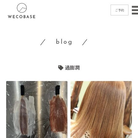
ご予約
home
blog
menu
blog
過膨潤
shop
access
contact
ご予約
→