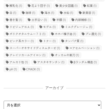
解乳化
(1)
花より団子
(1)
美少女図鑑
(1)
紅葉
(1)
白
(1)
珈琲
(1)
海水
(1)
水仙
(1)
新美容
(1)
巻き髪
(1)
土手沿い
(1)
半額
(1)
内部補修
(1)
リピジュアＮＡ
(1)
モデル
(1)
ミルクグレージュ
(1)
ポリクオタニウムー７３
(1)
ホホバ種子油
(1)
プレ還元
(1)
ピンク系カラー
(1)
トナー
(1)
タンパク質
(1)
スーパーオキサイドディスムターゼ
(1)
コアセルベーション
(1)
クレイツカールアイロン
(1)
オッカムの剃刀
(1)
アルカリ性
(1)
アスタキサンチン
(1)
βランダム構造
(1)
pH
(1)
CMADK
(1)
アーカイブ