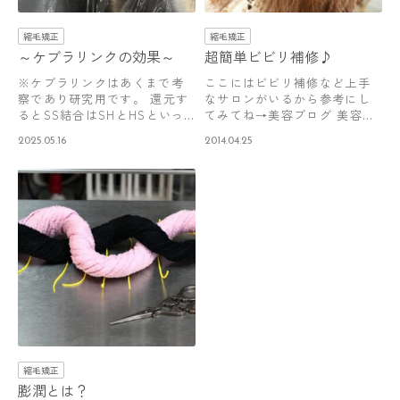
縮毛矯正
縮毛矯正
～ケブラリンクの効果～
超簡単ビビリ補修♪
※ケブラリンクはあくまで考
ここにはビビリ補修など上手
察であり研究用です。 還元す
なサロンがいるから参考にし
るとSS結合はSHとHSといっ
てみてね→美容ブログ 美容
た感じで…
室・サロン と…
2025.05.16
2014.04.25
縮毛矯正
膨潤とは？