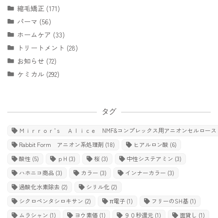
縮毛矯正 (171)
パーマ (56)
ホームケア (33)
トリートメント (28)
お知らせ (72)
ケミカル (292)
タグ
Ｍｉｒｒｏｒ’ｓ Ａｌｉｃｅ NMF&コンプレックス用アニオンセルロース
Rabbit Form アニオン系処理剤
(18)
ヒアルロン酸
(6)
酸性
(5)
ｐH
(3)
桜
(3)
中性システアミン
(3)
ハホニコ商品
(3)
カラー
(3)
インナーカラー
(3)
過酸化水素除去
(2)
シリル化
(2)
シクロペンタシロキサン
(2)
π電子
(1)
フリーのSH基
(1)
ムラシャン
(1)
ヨウ素価
(1)
９０秒還元
(1)
面貸し
(1)