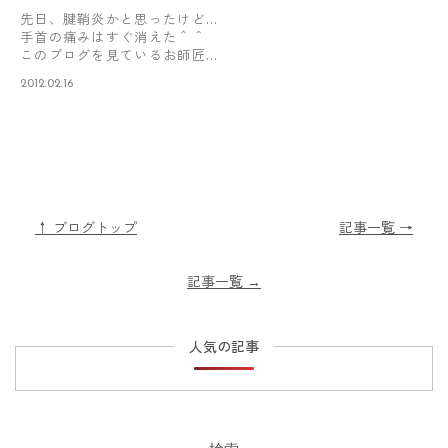
先日、腱鞘炎かと思ったけど…
手首の痛みはすぐ消えた＾＾
このブログを見ているお師匠
さんから心…
2012.02.16
↑ ブログトップ
記事一覧 →
記事一覧
→
人気の記事