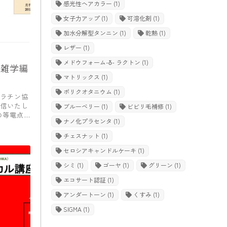
感光性ヘアカラー
(1)
女子力アップ
(1)
可溶化剤
(1)
加水分解型タンニン
(1)
乾熱
(1)
レザー
(1)
メドウフォーム-δ- ラクトン
(1)
～雑学編
マトリックス
(1)
ポリクオタニウム
(1)
ラチン協
信いたし
ブルーベリー
(1)
ビビリ毛補修
(1)
の等電点
ナノ化プラセンタ
(1)
チェスナット
(1)
セロシアキャンドルケーキ
(1)
シミ
(1)
ゴーヤ
(1)
グリーン
(1)
エコサート認証
(1)
アンダートーン
(1)
くすみ
(1)
SIGMA
(1)