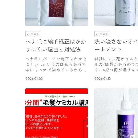
ケミカル
ケミカル
ヘナ毛に縮毛矯正はかか
洗い流さないオ
りにくい理由と対処法
ートメント
ヘナ毛にパーマや矯正はかかり
弊社には六花オイル
にくい…というのはあるあるで
ルの2種類があるので
中にはヘナで染めているからと
くこの2つ何が違うん
いう理由…
と聞か…
2026.04.23
2026.04.13