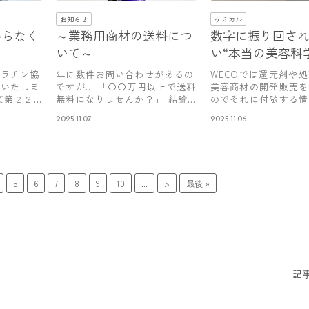
お知らせ
ケミカル
からなく
～業務用商材の送料につ
数字に振り回さ
ン
いて～
い“本当の美容科
ケラチン協
年に数件お問い合わせがあるの
WECOでは還元剤や
信いたしま
ですが… 「〇〇万円以上で送料
美容商材の開発販売を
≪第２２
無料になりませんか？」 結論
のでそれに付随する情
からい…
してい…
2025.11.07
2025.11.06
5
6
7
8
9
10
...
>
最後 »
記