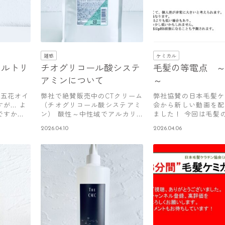
雑感
ケミカル
イルトリ
チオグリコール酸システ
毛髪の等電点 
アミンについて
～
と五花オイ
弊社で絶賛販売中のCTクリーム
弊社協賛の日本毛髪ケ
すが… よ
（チオグリコール酸システアミ
会から新しい動画を配
ですか？
ン） 酸性～中性域でアルカリ
ました！ 今回は毛髪
シスの…
について…
2026.04.10
2026.04.06