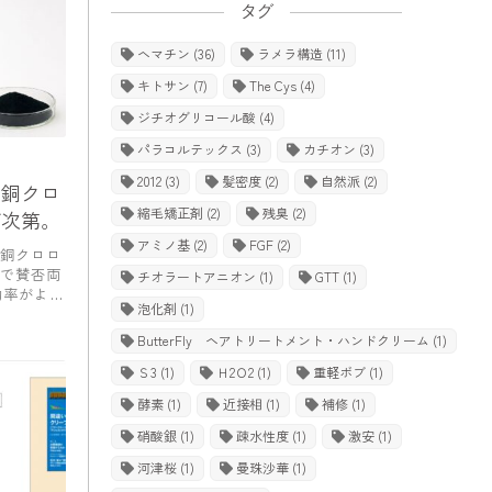
タグ
ヘマチン
(36)
ラメラ構造
(11)
キトサン
(7)
The Cys
(4)
ジチオグリコール酸
(4)
パラコルテックス
(3)
カチオン
(3)
2012
(3)
髪密度
(2)
自然派
(2)
に銅クロ
縮毛矯正剤
(2)
残臭
(2)
グ次第。
アミノ基
(2)
FGF
(2)
銅クロロ
で賛否両
チオラートアニオン
(1)
GTT
(1)
効率がよく
泡化剤
(1)
ButterFly ヘアトリートメント・ハンドクリーム
(1)
Ｓ3
(1)
Ｈ2Ｏ2
(1)
重軽ボブ
(1)
酵素
(1)
近接相
(1)
補修
(1)
硝酸銀
(1)
疎水性度
(1)
激安
(1)
河津桜
(1)
曼珠沙華
(1)