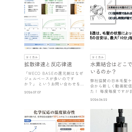
ケミカル
ケミカル
拡散律速と反応律速
水素結合はどこ
いるのか？
「WECO BASEの還元剤はなぜ
ジェルベースが多いのです
弊社協賛の日本毛髪
か？」 というお問い合わせを
会から新しく動画配
多く頂…
た！ 毎度毎度ですが
2026.07.07
動画を見て…
2026.06.22