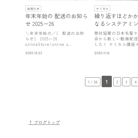
お知らせ
ケミカル
年末年始の 配送のお知ら
繰り返すほどか
せ 2025ー26
なるシステアミ
＼年末年始の／〖 配送のお知
弊社協賛の日本毛髪
らせ〗 2025ー26
会から新しい動画配
onlineStore/online s…
した！ ケミカル講座
回≫ 「…
2025.12.23
2025.11.16
1
1 / 36
2
3
4
↑ ブログトップ