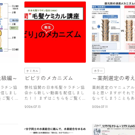
ケミカル
カラー
上級編～
ビビリのメカニズム
～薬剤選定の考
ケラチン協
弊社協賛の日本毛髪ケラチン協
薬剤選定のマニュアル
配信しまし
会から新しい動画を配信しまし
ると思いますがそれで
をご覧く
た！！ まずはこちらをご覧く
なってしまうこともあ
ださい。…
います。…
2026.07.13
2026.07.11