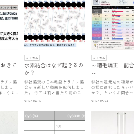
ケミカル
ケミカル
でおきて
水素結合はなぜ起きるの
～縮毛矯正 配
か？
～
ケラチン協
弊社協賛の日本毛髪ケラチン協
弊社の還元剤の種類が
信しまし
会から新しい動画を配信しまし
の様に選択したらいい
詳しくは
た。 今回は割と当たり前のこ
か？」というお問合せ
となんで…
ってきました…
2026.06.02
2026.05.24