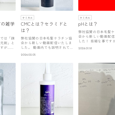
ケミカル
ケミカル
Tの雑学
CMCとは？セラミドと
pHとは？
は？
弊社協賛の日本毛髪ケ
会から新しい動画配信
間では「疎
弊社協賛の日本毛髪ケラチン協
した！ 些細な事ですが
還元剤」と
会から新しい動画配信いたしま
るとP…
すが…化
した。 動画内でも説明されて
2026.01.18
いる通り…
2026.02.05