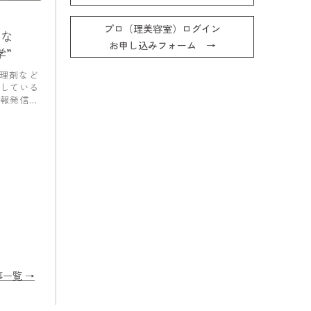
プロ（理美容室）ログイン
れな
お申し込みフォーム →
学”
処理剤など
している
報発信を
事一覧 →