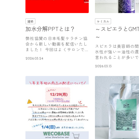
雑感
ケミカル
加水分解PPTとは？
～スピエラとGM
～
弊社協賛の日本毛髪ケラチン協
会から新しい動画を配信いたし
スピエラは美容師の
ました！ 今回はよくサロンで
水性が強い＝油性の
使われる…
言われることが多いで
2026.03.24
学的な視…
2026.03.13