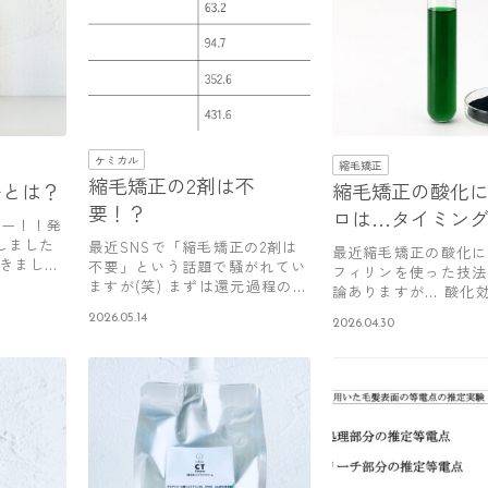
ケミカル
縮毛矯正
縮毛矯正の2剤は不
ーとは？
縮毛矯正の酸化
要！？
ロは…タイミン
ター！！発
しました
最近SNSで「縮毛矯正の2剤は
最近縮毛矯正の酸化に
きまし
不要」という話題で騒がれてい
フィリンを使った技法
ますが(笑) まずは還元過程の平
論ありますが… 酸化
衡…
なる！…
2026.05.14
2026.04.30