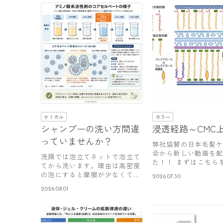
ケミカル
カラー
シャンプーの洗い方間違
浸透経路～CMC
っていませんか？
弊社協賛の日本毛髪
会から新しい動画を
洗顔では泡立てネットで泡立て
た！！ まずはこちら
てから洗います。理由は高密度
ださい。…
の泡にすると摩擦が少なくても
2026.07.30
汚れを効…
2026.08.01