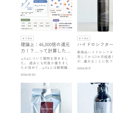
ケミカル
ケミカル
理論上：46,000倍の還元
ハイドロシフタ
力！？…って計算したら
新商品ハイドロシフ
怒られる(笑)
売してから3カ月経過
ｐKaについて質問を頂きまし
が…重大なことに気づ
た。 過去にも何度か書きまし
た！！ 非…
たが改めて…ｐKaとは酸解離定
2026.05.17
数のこ…
2026.05.20