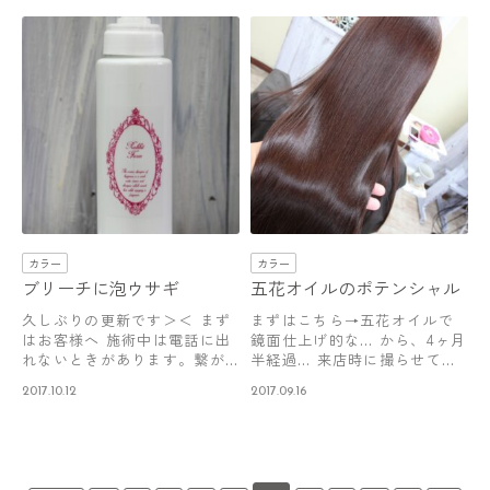
カラー
カラー
ブリーチに泡ウサギ
五花オイルのポテンシャル
久しぶりの更新です＞＜ まず
まずはこちら→五花オイルで
はお客様へ 施術中は電話に出
鏡面仕上げ的な… から、4ヶ月
れないときがあります。繋が
半経過… 来店時に撮らせても
らないとき…
らいまし…
2017.10.12
2017.09.16