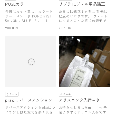
MUSEカラー
リブラTGジェル単品矯正
今日はカット無し、カラート
たまには矯正ネタを… 毛先は
リートメント♪ KORORYST
軽度のビビリです。 ウェット
5A：3N：BLUE 3：1：1…
にするとこんな感じの癖毛で
す。 薬剤…
2017.11.09
2017.11.04
ケミカル
ケミカル
pkaとリバースアクション
アリスコンク入荷～♪
リバースアクションとpkaにつ
お待たせしましたm(__)m 予
いて少し似た質問を多く頂き
定より早くアリコン入荷です