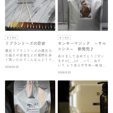
ケミカル
ケミカル
リブラシリーズの目安
モンキーマジック ～サル
×シス～ 新発売♪
最近リブラシリーズの還元力
の強さや目安などの質問を多
あけましておめでとうござい
く頂いたのでこんなんどうで
ますm(__)m …って、おそ
しょう？ ミル…
い？ とりあえず今年一発目の
2018.03.05
ブログ(…
2018.01.25