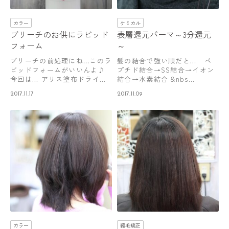
カラー
ケミカル
ブリーチのお供にラビッド
表層還元パーマ～3分還元
フォーム
～
ブリーチの前処理にね…このラ
髪の結合で強い順だと… ペ
ビッドフォームがいいんよ♪
プチド結合→SS結合→イオン
今回は… アリス塗布ドライ→
結合→水素結合 &nbs…
ラビッド…
2017.11.17
2017.11.09
カラー
縮毛矯正