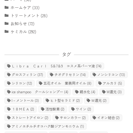
ホームケア (33)
トリートメント (28)
お知らせ (72)
ケミカル (292)
タグ
Ｌｉｂｒａ Ｃａｒｌ 5＆7＆9 コスメ系パーマ液
(74)
グロスフィリン
(37)
チオグリセリン
(14)
ノンシリコン
(13)
シリコン
(12)
五花オイル 業務用オイル
(8)
アルカリ
(5)
ice shampoo クールシャンプー
(4)
親水化
(4)
W還元
(3)
l－メントール
(3)
ヒト型セラミド
(2)
Ｗ還元
(2)
１８ＭＥＡ
(2)
活性酸素
(2)
ワイン
(2)
ストレートアイロン
(2)
サロンカラー
(2)
イオン結合
(2)
アミノエチルチオコハク酸ジアンモニウム
(1)