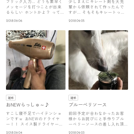
フリック入力… どうも素早く
少しまえにキレート剤を大先
メッセージを打つことが出来
輩から依頼されて作ったんで
るらしい ホントかよ？ ってい
すが… そもそもキレートっ
うことで…
て… 「化学に…
2018.09.06
2018.09.05
雑感
雑感
おNEWらっしゅ～♪
ブルーベリソース
すこし寝不足でハイテンショ
前回予定が合わなかったお客
ンですｗ おNEWのドライヤ
様からお詫びにと手作りブル
ー！！ スイス製ドライヤーの
ーベリーソースの差し入れ頂
ソリス 値…
きました♪ 袋…
2018.09.04
2018.09.03