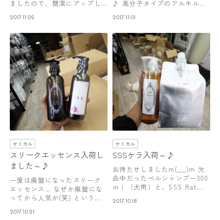
ましたので、簡潔にアップし
♪ 高分子タイプのアルキルカ
ておきます…
チオン…
2017.11.02
2017.11.01
ケミカル
ケミカル
スリークエッセンス入荷し
SSSケラ入荷～♪
ました～♪
お待たせしましたm(__)m 欠
品中だったベルシャンプー300
一度は廃盤になったスリーク
ｍｌ（犬用）と、SSS Rat…
エッセンス… なぜか廃盤にな
ってから人気が(笑) というこ
2017.10.18
とでスリ…
2017.10.21