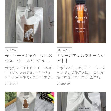
ケミカル
ホームケア
モンキーマジック サル×
ミラーズアリスでホームケ
シス ジェルバージョ
ア！！
ン！！
お待たせしました！！ モンキ
こちらミラーズアリス…ホーム
ーマジックのジェルバージョ
ケアでのご使用方法。 こんな
ン今日から販売いたします♪
感じに艶がでます♪ 基本的に
スペックは…
はシャン…
2018.03.31
2018.03.07