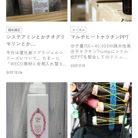
縮毛矯正
ケミカル
システアミンとかチオグリ
マルチヒートケラチンPPT
セリンとか…
分子量750～40.000の疎水性高
分子ケラチンTrumpにシリル
今日は還元剤リブラジェルシ
化PPTを配合してのリニュ…
リーズについて… たま～に
「WECO商材に全部入れ替え
2017.11.18
ます！！」な…
2017.12.09