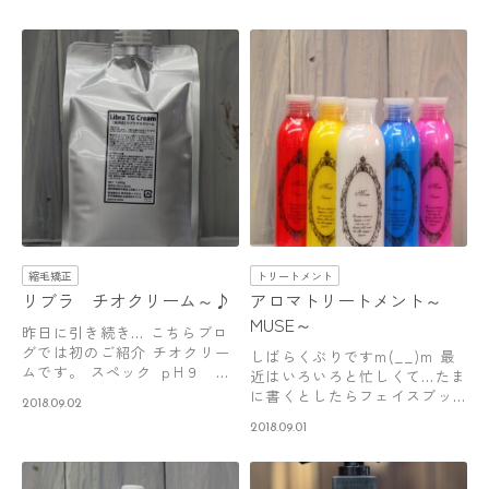
縮毛矯正
トリートメント
リブラ チオクリーム～♪
アロマトリートメント～
MUSE～
昨日に引き続き… こちらブロ
グでは初のご紹介 チオクリー
しばらくぶりですm(__)m 最
ムです。 スペック ｐH９ ア
近はいろいろと忙しくて…たま
ルカリ…
に書くとしたらフェイスブッ
2018.09.02
クの方…
2018.09.01