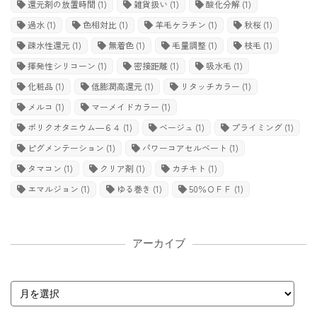
還元剤の放置時間
(1)
雑貨扱い
(1)
酸化分解
(1)
過水
(1)
色相対比
(1)
羊毛ケラチン
(1)
秋桜
(1)
疎水性還元
(1)
無着色
(1)
毛量調整
(1)
枝毛
(1)
揮発性シリコーン
(1)
密接距離
(1)
吸水毛
(1)
化粧品
(1)
低膨潤高還元
(1)
リタッチカラー
(1)
メルコ
(1)
マーメイドカラー
(1)
ポリクオタニウム―６４
(1)
ベージュ
(1)
プライミング
(1)
ピグメンテーション
(1)
パワーコアセルベート
(1)
タマコン
(1)
クリア剤
(1)
カチキト
(1)
エマルジョン
(1)
ゆる巻き
(1)
50％ＯＦＦ
(1)
アーカイブ