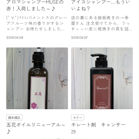
アロマシャンプーMUSEの
アイスシャンプー…もうい
赤！入荷しました～♪
いよね？
(ﾟ∀ﾟ)ｷﾀｺﾚ!!メントスのグレー
店の裏にある鉄板焼きの→幸
プフルーツ味の香りがするシ
屋さん 注文受けてから、うっ
ャンプー お待たせしました。
す～～い皮に粗挽きの具を詰
…
めてから焼く…
2018.09.08
2018.09.07
縮毛矯正
カラー
五花オイルリニューアル～
キレート剤 キャンサー
♪
29