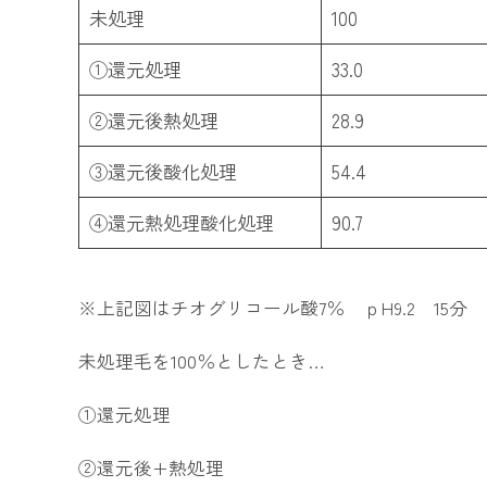
未処理
100
①還元処理
33.0
②還元後熱処理
28.9
③還元後酸化処理
54.4
④還元熱処理酸化処理
90.7
※上記図はチオグリコール酸7％ ｐH9.2 15分 
未処理毛を100％としたとき…
①還元処理
②還元後+熱処理