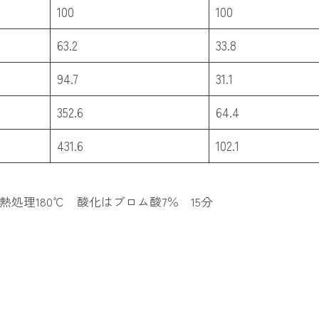
100
100
63.2
33.8
94.7
31.1
352.6
64.4
431.6
102.1
熱処理180℃ 酸化はブロム酸7％ 15分