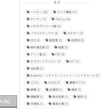
タグ
ヘマチン
(36)
ラメラ構造
(11)
キトサン
(7)
The Cys
(4)
ジチオグリコール酸
(4)
パラコルテックス
(3)
カチオン
(3)
2012
(3)
髪密度
(2)
自然派
(2)
縮毛矯正剤
(2)
残臭
(2)
アミノ基
(2)
FGF
(2)
チオラートアニオン
(1)
GTT
(1)
泡化剤
(1)
ButterFly ヘアトリートメント・ハンドクリーム
(1)
Ｓ3
(1)
Ｈ2Ｏ2
(1)
重軽ボブ
(1)
酵素
(1)
近接相
(1)
補修
(1)
硝酸銀
(1)
疎水性度
(1)
激安
(1)
H (%)
河津桜
(1)
曼珠沙華
(1)