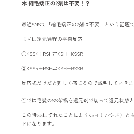
縮毛矯正の2剤は不要！？
最近SNSで「縮毛矯正の2剤は不要」という話題で
まずは還元過程の平衡反応
①KSSK+RSH⇄KSH+KSSR
②KSSR+RSH⇄KSH+RSSR
反応式だけだと難しく感じるので説明していきま
①では毛髪のSS架橋を還元剤で切って還元状態
この時SSは切れたことによりKSH（1/2シス）
ドになります。