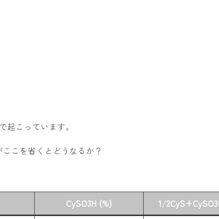
で起こっています。
がここを省くとどうなるか？
CySO3H (%)
1/2CyS+CySO3