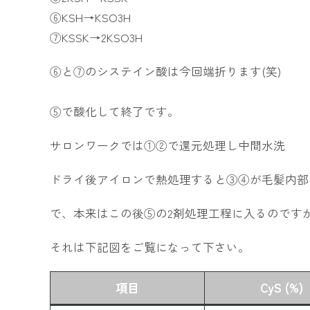
⑥KSH→KSO3H
⑦KSSK→2KSO3H
⑥と⑦のシステイン酸は今回端折ります(笑)
⑤で酸化して終了です。
サロンワークでは①②で還元処理し中間水洗
ドライ後アイロンで熱処理すると③④が毛髪内部
で、本来はこの後⑤の2剤処理工程に入るのです
それは下記図をご覧になって下さい。
項目
CyS (%)