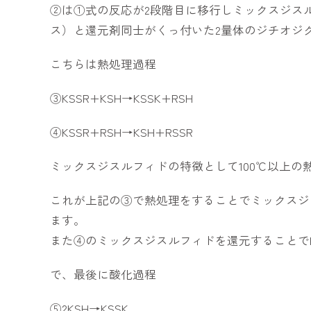
②は①式の反応が2段階目に移行しミックスジスル
ス）と還元剤同士がくっ付いた2量体のジチオジ
こちらは熱処理過程
③KSSR+KSH→KSSK+RSH
④KSSR+RSH→KSH+RSSR
ミックスジスルフィドの特徴として100℃以上の
これが上記の③で熱処理をすることでミックスジス
ます。
また④のミックスジスルフィドを還元することでK
で、最後に酸化過程
⑤2KSH→KSSK