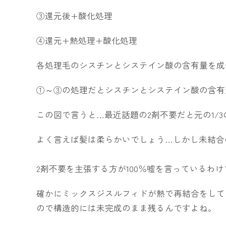
③還元後+酸化処理
④還元+熱処理+酸化処理
各処理毛のシスチンとシステイン酸の含有量を成
①～③の処理だとシスチンとシステイン酸の含有
この図で言うと…最近話題の2剤不要だと元の1/
よく言えば髪は柔らかいでしょう…しかし未結合
2剤不要を主張する方が100％嘘を言っているわ
確かにミックスジスルフィドが熱で再結合をして
ので構造的には未完成のまま残るんですよね。