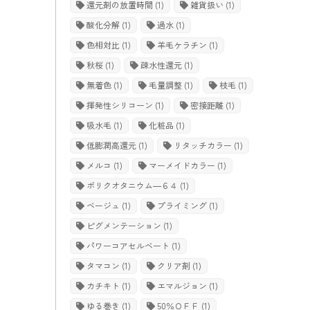
還元剤の放置時間
(1)
雑貨扱い
(1)
酸化分解
(1)
過水
(1)
色相対比
(1)
羊毛ケラチン
(1)
秋桜
(1)
疎水性還元
(1)
無着色
(1)
毛量調整
(1)
枝毛
(1)
揮発性シリコーン
(1)
密接距離
(1)
吸水毛
(1)
化粧品
(1)
低膨潤高還元
(1)
リタッチカラー
(1)
メルコ
(1)
マーメイドカラー
(1)
ポリクオタニウム―６４
(1)
ベージュ
(1)
プライミング
(1)
ピグメンテーション
(1)
パワーコアセルベート
(1)
タマコン
(1)
クリア剤
(1)
カチキト
(1)
エマルジョン
(1)
ゆる巻き
(1)
50％ＯＦＦ
(1)