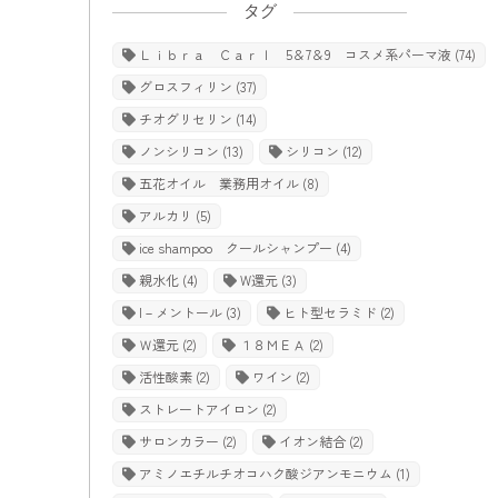
タグ
Ｌｉｂｒａ Ｃａｒｌ 5＆7＆9 コスメ系パーマ液
(74)
グロスフィリン
(37)
チオグリセリン
(14)
ノンシリコン
(13)
シリコン
(12)
五花オイル 業務用オイル
(8)
アルカリ
(5)
ice shampoo クールシャンプー
(4)
親水化
(4)
W還元
(3)
l－メントール
(3)
ヒト型セラミド
(2)
Ｗ還元
(2)
１８ＭＥＡ
(2)
活性酸素
(2)
ワイン
(2)
ストレートアイロン
(2)
サロンカラー
(2)
イオン結合
(2)
アミノエチルチオコハク酸ジアンモニウム
(1)