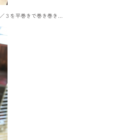
／３を平巻きで巻き巻き…