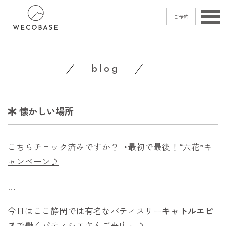
ご予約
home
blog
menu
blog
懐かしい場所
shop
access
こちらチェック済みですか？→
最初で最後！“六花”キ
contact
ャンペーン♪
…
ご予約
→
今日はここ静岡では有名なパティスリー
キャトルエピ
ス
で働くパティシエさんご来店～♪