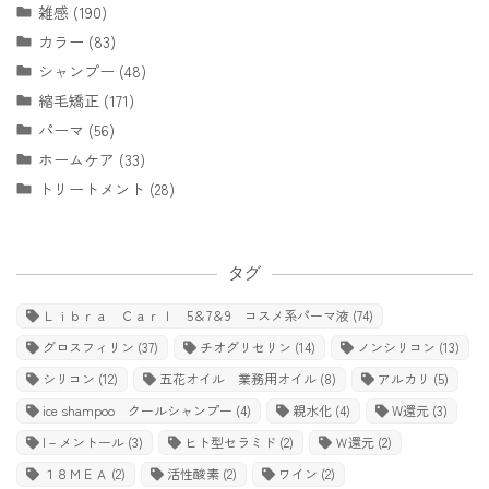
雑感 (190)
カラー (83)
シャンプー (48)
縮毛矯正 (171)
パーマ (56)
ホームケア (33)
トリートメント (28)
タグ
Ｌｉｂｒａ Ｃａｒｌ 5＆7＆9 コスメ系パーマ液
(74)
グロスフィリン
(37)
チオグリセリン
(14)
ノンシリコン
(13)
シリコン
(12)
五花オイル 業務用オイル
(8)
アルカリ
(5)
ice shampoo クールシャンプー
(4)
親水化
(4)
W還元
(3)
l－メントール
(3)
ヒト型セラミド
(2)
Ｗ還元
(2)
１８ＭＥＡ
(2)
活性酸素
(2)
ワイン
(2)