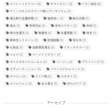
ストレートアイロン
(2)
サロンカラー
(2)
イオン結合
(2)
アミノエチルチオコハク酸ジアンモニウム
(1)
還元剤の放置時間
(1)
雑貨扱い
(1)
酸化分解
(1)
過水
(1)
色相対比
(1)
羊毛ケラチン
(1)
秋桜
(1)
疎水性還元
(1)
無着色
(1)
毛量調整
(1)
枝毛
(1)
揮発性シリコーン
(1)
密接距離
(1)
吸水毛
(1)
化粧品
(1)
低膨潤高還元
(1)
リタッチカラー
(1)
メルコ
(1)
マーメイドカラー
(1)
ポリクオタニウム―６４
(1)
ベージュ
(1)
プライミング
(1)
ピグメンテーション
(1)
パワーコアセルベート
(1)
タマコン
(1)
クリア剤
(1)
カチキト
(1)
エマルジョン
(1)
ゆる巻き
(1)
50％ＯＦＦ
(1)
アーカイブ