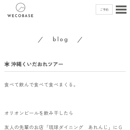
ご予約
home
blog
menu
blog
沖縄くいだおれツアー
shop
access
食べて飲んで食べて食べまくる。
contact
ご予約
→
オリオンビールを飲み干したら
友人の先輩のお店「琉球ダイニング あれんじ」にＧ