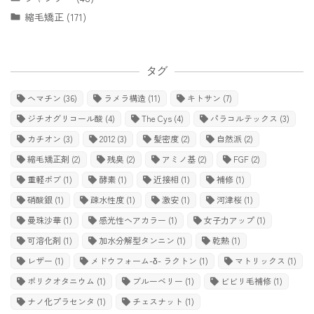
縮毛矯正 (171)
タグ
ヘマチン
(36)
ラメラ構造
(11)
キトサン
(7)
ジチオグリコール酸
(4)
The Cys
(4)
パラコルテックス
(3)
カチオン
(3)
2012
(3)
髪密度
(2)
自然派
(2)
縮毛矯正剤
(2)
残臭
(2)
アミノ基
(2)
FGF
(2)
重軽ボブ
(1)
酵素
(1)
近接相
(1)
補修
(1)
硝酸銀
(1)
疎水性度
(1)
激安
(1)
河津桜
(1)
曼珠沙華
(1)
感光性ヘアカラー
(1)
女子力アップ
(1)
可溶化剤
(1)
加水分解型タンニン
(1)
乾熱
(1)
レザー
(1)
メドウフォーム-δ- ラクトン
(1)
マトリックス
(1)
ポリクオタニウム
(1)
ブルーベリー
(1)
ビビリ毛補修
(1)
ナノ化プラセンタ
(1)
チェスナット
(1)