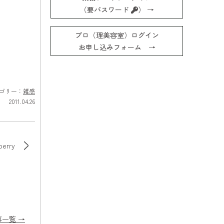
（要パスワード
） →
プロ（理美容室）ログイン
お申し込みフォーム →
ゴリー：
雑感
2011.04.26
berry
事一覧 →