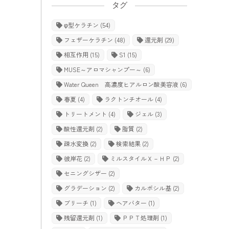
タグ
φ型ケラチン
(54)
フェザーケラチン
(48)
還元剤
(29)
相互作用
(15)
S1
(15)
MUSE～アロマシャンプー～
(6)
Water Queen 高濃度ヒアルロン酸美容液
(6)
春夏
(4)
ラクトンチオール
(4)
トリートメント
(4)
ジェル
(3)
酸性還元剤
(2)
脂質
(2)
疎水変換
(2)
検索結果
(2)
彼岸花
(2)
ミルスタイルＸ－ＨＰ
(2)
セニングシザー
(2)
グラデーション
(2)
カルボシル基
(2)
ブリーチ
(1)
ヘアバター
(1)
残留還元剤
(1)
ＰＰＴ処理剤
(1)