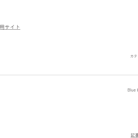
用サイト
カテ
Blue 
記