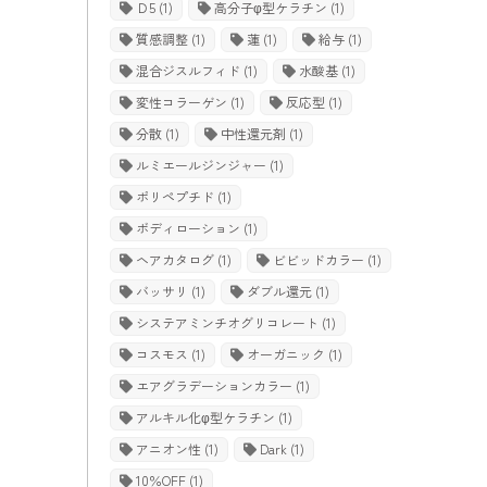
Ｄ5
(1)
高分子φ型ケラチン
(1)
質感調整
(1)
蓮
(1)
給与
(1)
混合ジスルフィド
(1)
水酸基
(1)
変性コラーゲン
(1)
反応型
(1)
分散
(1)
中性還元剤
(1)
ルミエールジンジャー
(1)
ポリペプチド
(1)
ボディローション
(1)
ヘアカタログ
(1)
ビビッドカラー
(1)
バッサリ
(1)
ダブル還元
(1)
システアミンチオグリコレート
(1)
コスモス
(1)
オーガニック
(1)
エアグラデーションカラー
(1)
アルキル化φ型ケラチン
(1)
アニオン性
(1)
Dark
(1)
10％OFF
(1)