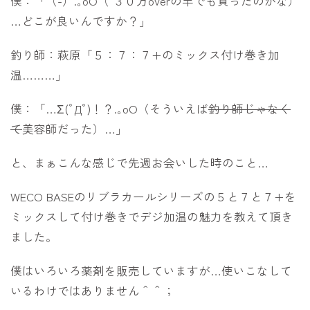
僕：「（´-`）.｡oO（ ３０万overの竿でも買ったのかな）
…どこが良いんですか？」
釣り師：萩原「５：７：７+のミックス付け巻き加
温………」
僕：「…Σ(ﾟДﾟ)！？.｡oO（そういえば
釣り師じゃなく
て
美容師だった）…」
と、まぁこんな感じで先週お会いした時のこと…
WECO BASEのリブラカールシリーズの５と７と７+を
ミックスして付け巻きでデジ加温の魅力を教えて頂き
ました。
僕はいろいろ薬剤を販売していますが…使いこなして
いるわけではありません＾＾；