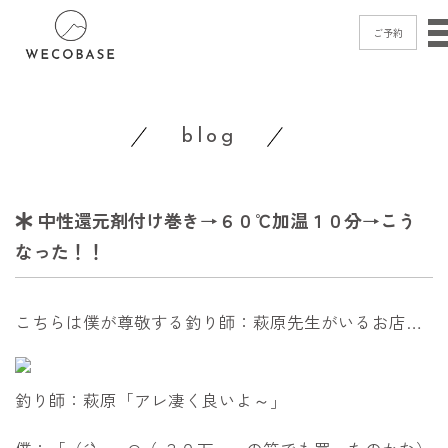
ご予約
home
blog
menu
blog
中性還元剤付け巻き→６０℃加温１０分→こう
shop
access
なった！！
contact
こちらは僕が尊敬する釣り師：萩原先生がいるお店…
ご予約
→
釣り師：萩原「アレ凄く良いよ～」