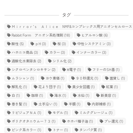
タグ
Ｍｉｒｒｏｒ’ｓ Ａｌｉｃｅ NMF&コンプレックス用アニオンセルロース
Rabbit Form アニオン系処理剤
(18)
ヒアルロン酸
(6)
酸性
(5)
ｐH
(3)
桜
(3)
中性システアミン
(3)
ハホニコ商品
(3)
カラー
(3)
インナーカラー
(3)
過酸化水素除去
(2)
シリル化
(2)
シクロペンタシロキサン
(2)
π電子
(1)
フリーのSH基
(1)
ムラシャン
(1)
ヨウ素価
(1)
９０秒還元
(1)
面貸し
(1)
解乳化
(1)
花より団子
(1)
美少女図鑑
(1)
紅葉
(1)
白
(1)
珈琲
(1)
海水
(1)
水仙
(1)
新美容
(1)
巻き髪
(1)
土手沿い
(1)
半額
(1)
内部補修
(1)
リピジュアＮＡ
(1)
モデル
(1)
ミルクグレージュ
(1)
ポリクオタニウムー７３
(1)
ホホバ種子油
(1)
プレ還元
(1)
ピンク系カラー
(1)
トナー
(1)
タンパク質
(1)