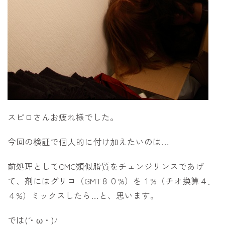
スピロさんお疲れ様でした。
今回の検証で個人的に付け加えたいのは…
前処理としてCMC類似脂質をチェンジリンスであげ
て、剤にはグリコ（GMT８０%）を１%（チオ換算４．
４%）ミックスしたら…と、思います。
では(´・ω・)ﾉ