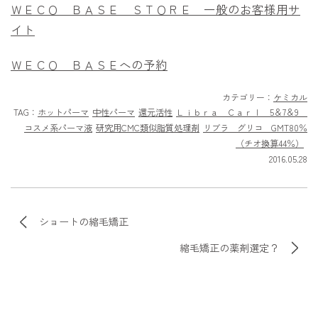
ＷＥＣＯ ＢＡＳＥ ＳＴＯＲＥ 一般のお客様用サ
イト
ＷＥＣＯ ＢＡＳＥへの予約
カテゴリー：
ケミカル
TAG：
ホットパーマ
中性パーマ
還元活性
Ｌｉｂｒａ Ｃａｒｌ 5＆7＆9
コスメ系パーマ液
研究用CMC類似脂質処理剤
リブラ グリコ GMT80％
（チオ換算44％）
2016.05.28
ショートの縮毛矯正
縮毛矯正の薬剤選定？