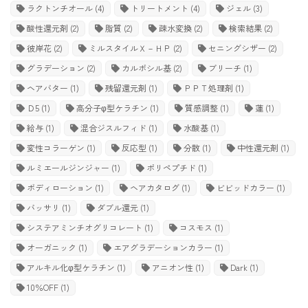
ラクトンチオール
(4)
トリートメント
(4)
ジェル
(3)
酸性還元剤
(2)
脂質
(2)
疎水変換
(2)
検索結果
(2)
彼岸花
(2)
ミルスタイルＸ－ＨＰ
(2)
セニングシザー
(2)
グラデーション
(2)
カルボシル基
(2)
ブリーチ
(1)
ヘアバター
(1)
残留還元剤
(1)
ＰＰＴ処理剤
(1)
Ｄ5
(1)
高分子φ型ケラチン
(1)
質感調整
(1)
蓮
(1)
給与
(1)
混合ジスルフィド
(1)
水酸基
(1)
変性コラーゲン
(1)
反応型
(1)
分散
(1)
中性還元剤
(1)
ルミエールジンジャー
(1)
ポリペプチド
(1)
ボディローション
(1)
ヘアカタログ
(1)
ビビッドカラー
(1)
バッサリ
(1)
ダブル還元
(1)
システアミンチオグリコレート
(1)
コスモス
(1)
オーガニック
(1)
エアグラデーションカラー
(1)
アルキル化φ型ケラチン
(1)
アニオン性
(1)
Dark
(1)
10％OFF
(1)