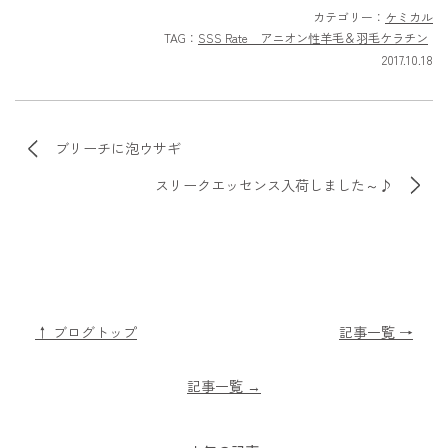
カテゴリー：
ケミカル
TAG：
SSS Rate アニオン性羊毛＆羽毛ケラチン
2017.10.18
ブリーチに泡ウサギ
スリークエッセンス入荷しました～♪
↑ ブログトップ
記事一覧 →
記事一覧
→