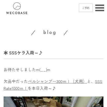
ご予約
home
blog
menu
blog
SSSケラ入荷～♪
shop
access
お待たせしましたm(__)m
contact
欠品中だった
ベルシャンプー300ｍｌ（犬用）
と、
SSS
Rate1000ｍｌ
を本日入荷～♪
ご予約
→