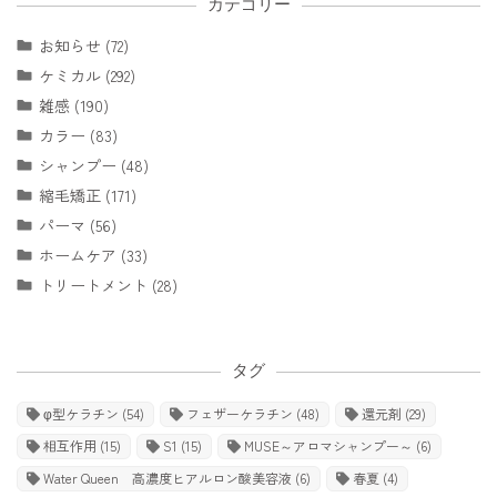
カテゴリー
お知らせ (72)
ケミカル (292)
雑感 (190)
カラー (83)
シャンプー (48)
縮毛矯正 (171)
パーマ (56)
ホームケア (33)
トリートメント (28)
タグ
φ型ケラチン
(54)
フェザーケラチン
(48)
還元剤
(29)
相互作用
(15)
S1
(15)
MUSE～アロマシャンプー～
(6)
Water Queen 高濃度ヒアルロン酸美容液
(6)
春夏
(4)