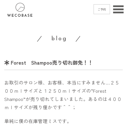
ご予約
home
blog
menu
blog
Forest Shampoo売り切れ御免！！
shop
access
お取引のサロン様、お客様、本当にすみません…２５
contact
００ｍｌサイズと１２５０ｍｌサイズの“Forest
Shampoo”が売り切れてしまいました。あるのは４００
ｍｌサイズが残り僅かです＾＾；
ご予約
→
単純に僕の在庫管理ミスです。