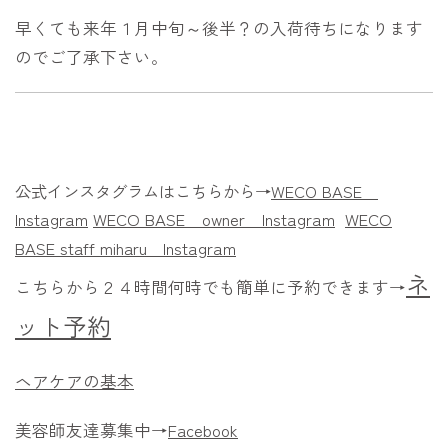
早くても来年１月中旬～後半？の入荷待ちになります
のでご了承下さい。
公式インスタグラムはこちらから→
WECO BASE
Instagram
WECO BASE owner
Instagram
WECO
BASE staff miharu
Instagram
ネ
こちらから２４時間何時でも簡単に予約できます→
ット予約
ヘアケアの基本
美容師友達募集中→
Facebook