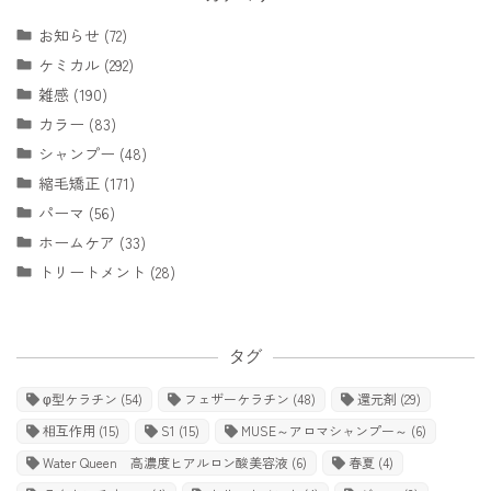
お知らせ (72)
ケミカル (292)
雑感 (190)
カラー (83)
シャンプー (48)
縮毛矯正 (171)
パーマ (56)
ホームケア (33)
トリートメント (28)
タグ
φ型ケラチン
(54)
フェザーケラチン
(48)
還元剤
(29)
相互作用
(15)
S1
(15)
MUSE～アロマシャンプー～
(6)
Water Queen 高濃度ヒアルロン酸美容液
(6)
春夏
(4)