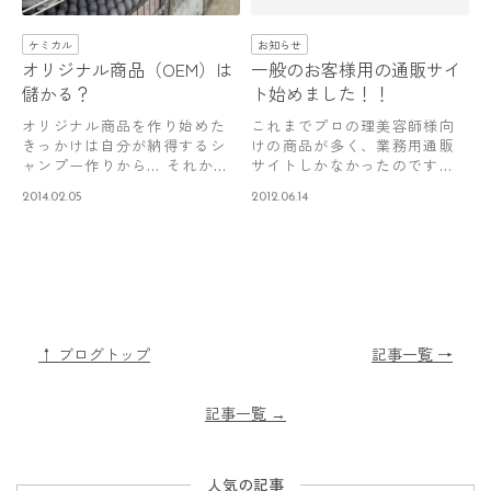
ケミカル
お知らせ
オリジナル商品（OEM）は
一般のお客様用の通販サイ
儲かる？
ト始めました！！
オリジナル商品を作り始めた
これまでプロの理美容師様向
きっかけは自分が納得するシ
けの商品が多く、業務用通販
ャンプー作りから… それから
サイトしかなかったのです
処理剤やらパ…
が、最近は一般の…
2014.02.05
2012.06.14
↑ ブログトップ
記事一覧 →
記事一覧
→
人気の記事