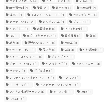
ラクトンチオール
(4)
トリートメント
(4)
ジェル
(3)
酸性還元剤
(2)
脂質
(2)
疎水変換
(2)
検索結果
(2)
彼岸花
(2)
ミルスタイルＸ－ＨＰ
(2)
セニングシザー
(2)
グラデーション
(2)
カルボシル基
(2)
ブリーチ
(1)
ヘアバター
(1)
残留還元剤
(1)
ＰＰＴ処理剤
(1)
Ｄ5
(1)
高分子φ型ケラチン
(1)
質感調整
(1)
蓮
(1)
給与
(1)
混合ジスルフィド
(1)
水酸基
(1)
変性コラーゲン
(1)
反応型
(1)
分散
(1)
中性還元剤
(1)
ルミエールジンジャー
(1)
ポリペプチド
(1)
ボディローション
(1)
ヘアカタログ
(1)
ビビッドカラー
(1)
バッサリ
(1)
ダブル還元
(1)
システアミンチオグリコレート
(1)
コスモス
(1)
オーガニック
(1)
エアグラデーションカラー
(1)
アルキル化φ型ケラチン
(1)
アニオン性
(1)
Dark
(1)
10％OFF
(1)