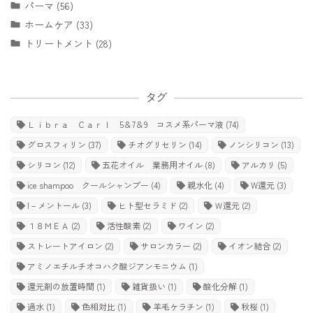
パーマ (56)
ホームケア (33)
トリートメント (28)
タグ
Ｌｉｂｒａ Ｃａｒｌ 5＆7＆9 コスメ系パーマ液
(74)
グロスフィリン
(37)
チオグリセリン
(14)
ノンシリコン
(13)
シリコン
(12)
五花オイル 業務用オイル
(8)
アルカリ
(5)
ice shampoo クールシャンプー
(4)
親水化
(4)
W還元
(3)
l－メントール
(3)
ヒト型セラミド
(2)
Ｗ還元
(2)
１８ＭＥＡ
(2)
活性酸素
(2)
ワイン
(2)
ストレートアイロン
(2)
サロンカラー
(2)
イオン結合
(2)
アミノエチルチオコハク酸ジアンモニウム
(1)
還元剤の放置時間
(1)
雑貨扱い
(1)
酸化分解
(1)
過水
(1)
色相対比
(1)
羊毛ケラチン
(1)
秋桜
(1)