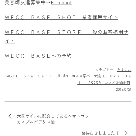
美容師友達募集中→
Facebook
ＷＥＣＯ ＢＡＳＥ ＳＨＯＰ 業者様用サイト
ＷＥＣＯ ＢＡＳＥ ＳＴＯＲＥ 一般のお客様用サ
イト
ＷＥＣＯ ＢＡＳＥへの予約
カテゴリー：
ケミカル
TAG：
Ｌｉｂｒａ Ｃａｒｌ 5＆7＆9 コスメ系パーマ液
Ｌｉｂｒａ Ｊｅ
ｌｌ 5＆7＆9 コスメ系矯正剤
2015.07.21
六花オイルに配合してあるヘマトコッ
カスプルビアリス油
お待たせしました！