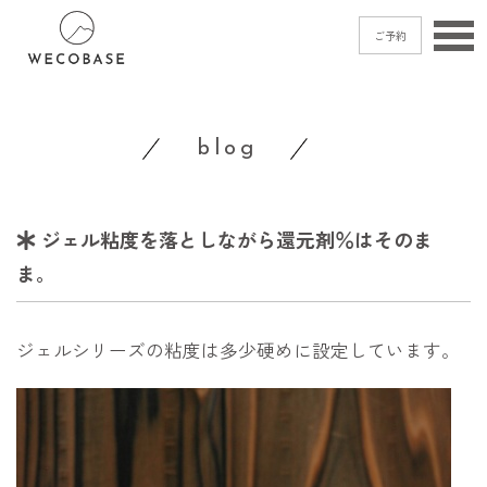
ご予約
home
blog
menu
blog
ジェル粘度を落としながら還元剤％はそのま
shop
access
ま。
contact
ジェルシリーズの粘度は多少硬めに設定しています。
ご予約
→