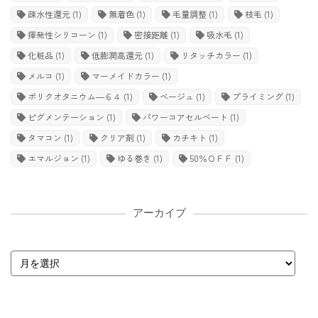
疎水性還元
(1)
無着色
(1)
毛量調整
(1)
枝毛
(1)
揮発性シリコーン
(1)
密接距離
(1)
吸水毛
(1)
化粧品
(1)
低膨潤高還元
(1)
リタッチカラー
(1)
メルコ
(1)
マーメイドカラー
(1)
ポリクオタニウム―６４
(1)
ベージュ
(1)
プライミング
(1)
ピグメンテーション
(1)
パワーコアセルベート
(1)
タマコン
(1)
クリア剤
(1)
カチキト
(1)
エマルジョン
(1)
ゆる巻き
(1)
50％ＯＦＦ
(1)
アーカイブ