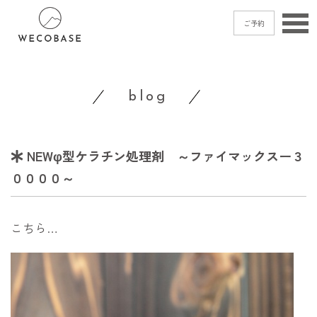
ご予約
home
blog
menu
blog
NEWφ型ケラチン処理剤 ～ファイマックスー３
shop
access
００００～
contact
こちら…
ご予約
→