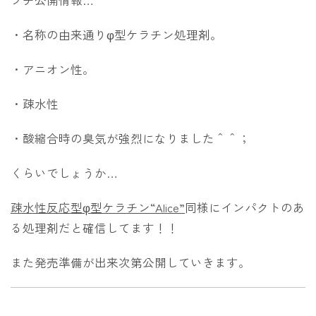
プチ公開情報…
・名称の由来通りφ型ケラチン処理剤。
・アニオン性。
・疎水性
・酸縮合時の臭気が強烈になりました＾＾；
くらいでしょうか…
疎水性反応型φ型ケラチン“Alice”
同様にインパクトのあ
る処理剤だと確信してます！！
また発売準備が出来次第公開していきます。