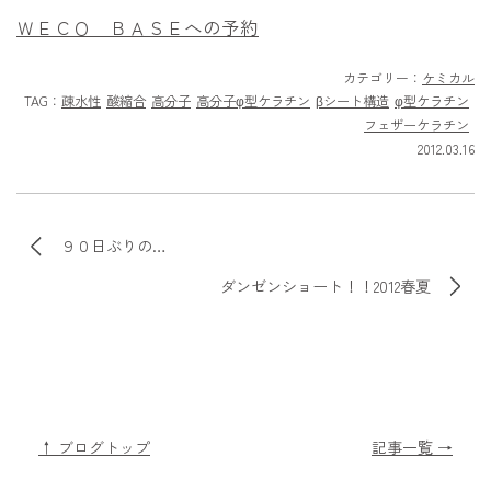
ＷＥＣＯ ＢＡＳＥへの予約
カテゴリー：
ケミカル
TAG：
疎水性
酸縮合
高分子
高分子φ型ケラチン
βシート構造
φ型ケラチン
フェザーケラチン
2012.03.16
９０日ぶりの…
ダンゼンショート！！2012春夏
↑ ブログトップ
記事一覧 →