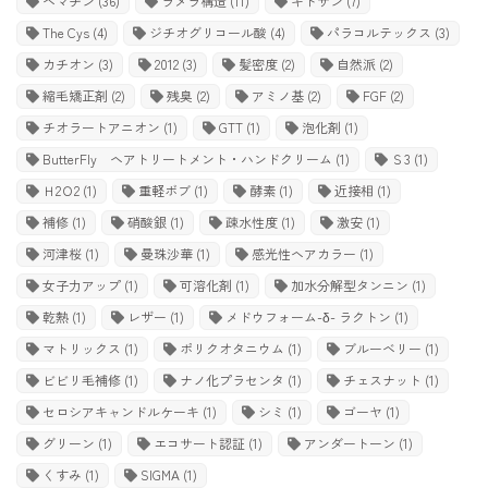
ヘマチン
(36)
ラメラ構造
(11)
キトサン
(7)
The Cys
(4)
ジチオグリコール酸
(4)
パラコルテックス
(3)
カチオン
(3)
2012
(3)
髪密度
(2)
自然派
(2)
縮毛矯正剤
(2)
残臭
(2)
アミノ基
(2)
FGF
(2)
チオラートアニオン
(1)
GTT
(1)
泡化剤
(1)
ButterFly ヘアトリートメント・ハンドクリーム
(1)
Ｓ3
(1)
Ｈ2Ｏ2
(1)
重軽ボブ
(1)
酵素
(1)
近接相
(1)
補修
(1)
硝酸銀
(1)
疎水性度
(1)
激安
(1)
河津桜
(1)
曼珠沙華
(1)
感光性ヘアカラー
(1)
女子力アップ
(1)
可溶化剤
(1)
加水分解型タンニン
(1)
乾熱
(1)
レザー
(1)
メドウフォーム-δ- ラクトン
(1)
マトリックス
(1)
ポリクオタニウム
(1)
ブルーベリー
(1)
ビビリ毛補修
(1)
ナノ化プラセンタ
(1)
チェスナット
(1)
セロシアキャンドルケーキ
(1)
シミ
(1)
ゴーヤ
(1)
グリーン
(1)
エコサート認証
(1)
アンダートーン
(1)
くすみ
(1)
SIGMA
(1)