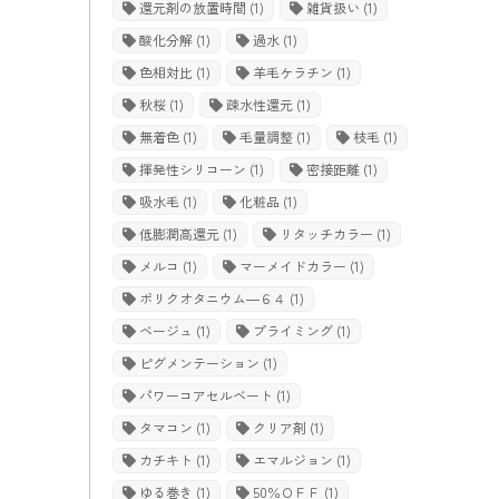
還元剤の放置時間
(1)
雑貨扱い
(1)
酸化分解
(1)
過水
(1)
色相対比
(1)
羊毛ケラチン
(1)
秋桜
(1)
疎水性還元
(1)
無着色
(1)
毛量調整
(1)
枝毛
(1)
揮発性シリコーン
(1)
密接距離
(1)
吸水毛
(1)
化粧品
(1)
低膨潤高還元
(1)
リタッチカラー
(1)
メルコ
(1)
マーメイドカラー
(1)
ポリクオタニウム―６４
(1)
ベージュ
(1)
プライミング
(1)
ピグメンテーション
(1)
パワーコアセルベート
(1)
タマコン
(1)
クリア剤
(1)
カチキト
(1)
エマルジョン
(1)
ゆる巻き
(1)
50％ＯＦＦ
(1)