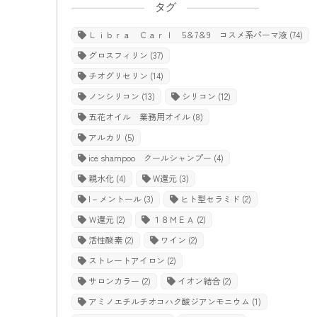
タグ
Ｌｉｂｒａ Ｃａｒｌ 5＆7＆9 コスメ系パーマ液
(74)
グロスフィリン
(37)
チオグリセリン
(14)
ノンシリコン
(13)
シリコン
(12)
五花オイル 業務用オイル
(8)
アルカリ
(5)
ice shampoo クールシャンプー
(4)
親水化
(4)
W還元
(3)
l－メントール
(3)
ヒト型セラミド
(2)
Ｗ還元
(2)
１８ＭＥＡ
(2)
活性酸素
(2)
ワイン
(2)
ストレートアイロン
(2)
サロンカラー
(2)
イオン結合
(2)
アミノエチルチオコハク酸ジアンモニウム
(1)