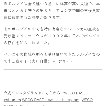
※ボルゾイは全犬種中３番目に体高が高い犬種で、本
来はオオカミ狩りの猟犬としてロシア帝国の王侯貴族
達に寵愛された歴史があります。
そのボルゾイの中でも特に有名なマジェンカの血統を
受け継ぐベリサリウスが１９９２年に日本でボルゾイ
の存在を知らしめました。
ベルはその血統を脈々と受け継いできたボルゾイなの
です…我が子（犬）自慢(＇v＇)ﾆﾔﾘ・・
公式インスタグラムはこちらから→
WECO BASE
Instagram
WECO BASE owner
Instagram
WECO