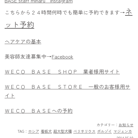
BASE staff miharu
Instagram
ネ
こちらから２４時間何時でも簡単に予約できます→
ット予約
ヘアケアの基本
美容師友達募集中→
Facebook
ＷＥＣＯ ＢＡＳＥ ＳＨＯＰ 業者様用サイト
ＷＥＣＯ ＢＡＳＥ ＳＴＯＲＥ 一般のお客様用サ
イト
ＷＥＣＯ ＢＡＳＥへの予約
カテゴリー：
お知らせ
TAG：
ロシア
看板犬
超大型犬種
ベリサリウス
ボルゾイ
マジェンカ
2014.05.10