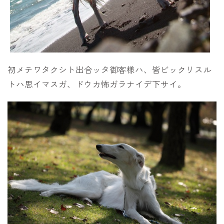
初メテワタクシト出合ッタ御客様ハ、皆ビックリスル
トハ思イマスガ、ドウカ怖ガラナイデ下サイ。