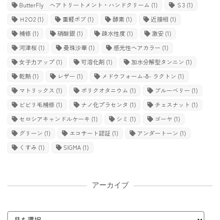
ButterFly ヘアトリートメント・ハンドクリーム
(1)
Ｓ3
(1)
Ｈ2Ｏ2
(1)
重軽ボブ
(1)
酵素
(1)
近接相
(1)
補修
(1)
硝酸銀
(1)
疎水性度
(1)
激安
(1)
河津桜
(1)
曼珠沙華
(1)
感光性ヘアカラー
(1)
女子力アップ
(1)
可溶化剤
(1)
加水分解型タンニン
(1)
乾熱
(1)
レザー
(1)
メドウフォーム-δ- ラクトン
(1)
マトリックス
(1)
ポリクオタニウム
(1)
ブルーベリー
(1)
ビビリ毛補修
(1)
ナノ化プラセンタ
(1)
チェスナット
(1)
セロシアキャンドルケーキ
(1)
シミ
(1)
ゴーヤ
(1)
グリーン
(1)
エコサート認証
(1)
アンダートーン
(1)
くすみ
(1)
SIGMA
(1)
アーカイブ