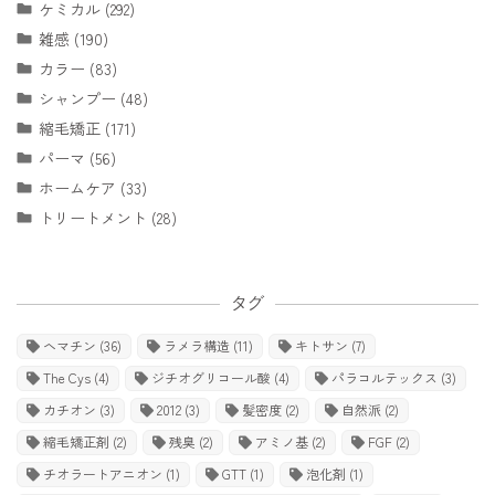
ケミカル (292)
雑感 (190)
カラー (83)
シャンプー (48)
縮毛矯正 (171)
パーマ (56)
ホームケア (33)
トリートメント (28)
タグ
ヘマチン
(36)
ラメラ構造
(11)
キトサン
(7)
The Cys
(4)
ジチオグリコール酸
(4)
パラコルテックス
(3)
カチオン
(3)
2012
(3)
髪密度
(2)
自然派
(2)
縮毛矯正剤
(2)
残臭
(2)
アミノ基
(2)
FGF
(2)
チオラートアニオン
(1)
GTT
(1)
泡化剤
(1)