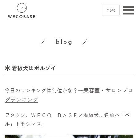
ご予約
home
blog
menu
blog
看板犬はボルゾイ
shop
access
美容室・サロンブロ
今日のランキングは何位かな？→
contact
グランキング
ワタクシ、ＷＥＣＯ ＢＡＳＥノ看板犬…名前ハ
「ベ
ご予約
→
ル」
ト申シマス。