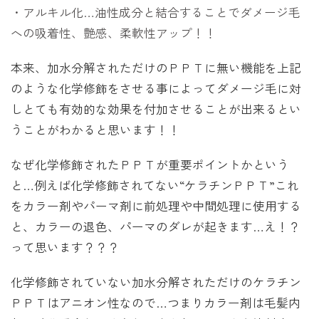
・アルキル化…油性成分と結合することでダメージ毛
への吸着性、艶感、柔軟性アップ！！
本来、加水分解されただけのＰＰＴに無い機能を上記
のような化学修飾をさせる事によってダメージ毛に対
しとても有効的な効果を付加させることが出来るとい
うことがわかると思います！！
なぜ化学修飾されたＰＰＴが重要ポイントかという
と…例えば化学修飾されてない“ケラチンＰＰＴ”これ
をカラー剤やパーマ剤に前処理や中間処理に使用する
と、カラーの退色、パーマのダレが起きます…え！？
って思います？？？
化学修飾されていない加水分解されただけのケラチン
ＰＰＴはアニオン性なので…つまりカラー剤は毛髪内