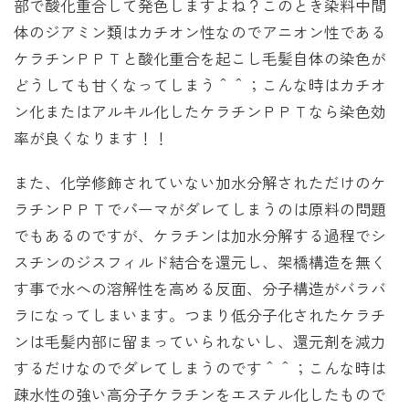
部で酸化重合して発色しますよね？このとき染料中間
体のジアミン類はカチオン性なのでアニオン性である
ケラチンＰＰＴと酸化重合を起こし毛髪自体の染色が
どうしても甘くなってしまう＾＾；こんな時はカチオ
ン化またはアルキル化したケラチンＰＰＴなら染色効
率が良くなります！！
また、化学修飾されていない加水分解されただけのケ
ラチンＰＰＴでパーマがダレてしまうのは原料の問題
でもあるのですが、ケラチンは加水分解する過程でシ
スチンのジスフィルド結合を還元し、架橋構造を無く
す事で水への溶解性を高める反面、分子構造がバラバ
ラになってしまいます。つまり低分子化されたケラチ
ンは毛髪内部に留まっていられないし、還元剤を減力
するだけなのでダレてしまうのです＾＾；こんな時は
疎水性の強い高分子ケラチンをエステル化したもので