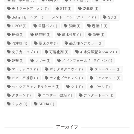
チオラートアニオン
(1)
GTT
(1)
泡化剤
(1)
ButterFly ヘアトリートメント・ハンドクリーム
(1)
Ｓ3
(1)
Ｈ2Ｏ2
(1)
重軽ボブ
(1)
酵素
(1)
近接相
(1)
補修
(1)
硝酸銀
(1)
疎水性度
(1)
激安
(1)
河津桜
(1)
曼珠沙華
(1)
感光性ヘアカラー
(1)
女子力アップ
(1)
可溶化剤
(1)
加水分解型タンニン
(1)
乾熱
(1)
レザー
(1)
メドウフォーム-δ- ラクトン
(1)
マトリックス
(1)
ポリクオタニウム
(1)
ブルーベリー
(1)
ビビリ毛補修
(1)
ナノ化プラセンタ
(1)
チェスナット
(1)
セロシアキャンドルケーキ
(1)
シミ
(1)
ゴーヤ
(1)
グリーン
(1)
エコサート認証
(1)
アンダートーン
(1)
くすみ
(1)
SIGMA
(1)
アーカイブ