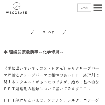
ご予約
home
blog
menu
blog
理論武装最前線～化学修飾～
shop
access
《愛知県シネシネ団のＳ・Ｈさん》からクリープパー
contact
マ理論とクリープパーマに相性の良いＰＰＴ処理剤に
関するリクエストがあったのですが、始めに基本的な
ＰＰＴ処理剤の種類について書いてみます＾＾；
ご予約
→
ＰＰＴ処理剤といえば、ケラチン、シルク、コラーゲ