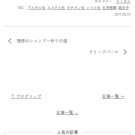
カテゴリー：
ケミカル
TAG：
アルキル化
エステル化
カチオン化
シリル化
化学修飾
高分子
2011.05.10
理想のシャンプー作りの道
クリープパーマ
↑ ブログトップ
記事一覧 →
記事一覧
→
人気の記事