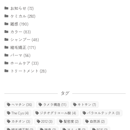
お知らせ (72)
ケミカル (292)
雑感 (190)
カラー (83)
シャンプー (48)
縮毛矯正 (171)
パーマ (56)
ホームケア (33)
トリートメント (28)
タグ
ヘマチン
(36)
ラメラ構造
(11)
キトサン
(7)
The Cys
(4)
ジチオグリコール酸
(4)
パラコルテックス
(3)
カチオン
(3)
2012
(3)
髪密度
(2)
自然派
(2)
縮毛矯正剤
(2)
残臭
(2)
アミノ基
(2)
FGF
(2)