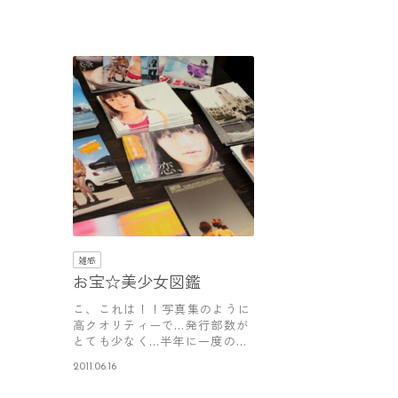
雑感
お宝☆美少女図鑑
こ、これは！！写真集のように
高クオリティーで…発行部数が
とても少なく…半年に一度の配
布なので…
2011.06.16