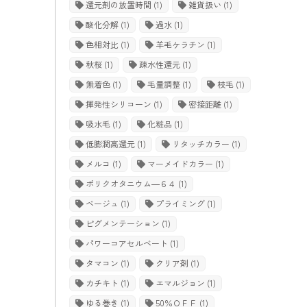
還元剤の放置時間
(1)
雑貨扱い
(1)
酸化分解
(1)
過水
(1)
色相対比
(1)
羊毛ケラチン
(1)
秋桜
(1)
疎水性還元
(1)
無着色
(1)
毛量調整
(1)
枝毛
(1)
揮発性シリコーン
(1)
密接距離
(1)
吸水毛
(1)
化粧品
(1)
低膨潤高還元
(1)
リタッチカラー
(1)
メルコ
(1)
マーメイドカラー
(1)
ポリクオタニウム―６４
(1)
ベージュ
(1)
プライミング
(1)
ピグメンテーション
(1)
パワーコアセルベート
(1)
タマコン
(1)
クリア剤
(1)
カチキト
(1)
エマルジョン
(1)
ゆる巻き
(1)
50％ＯＦＦ
(1)