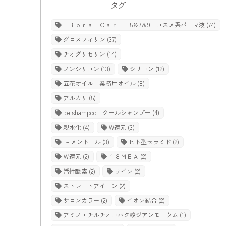
タグ
Ｌｉｂｒａ Ｃａｒｌ 5＆7＆9 コスメ系パーマ液
(74)
グロスフィリン
(37)
チオグリセリン
(14)
ノンシリコン
(13)
シリコン
(12)
五花オイル 業務用オイル
(8)
アルカリ
(5)
ice shampoo クールシャンプー
(4)
親水化
(4)
W還元
(3)
l－メントール
(3)
ヒト型セラミド
(2)
Ｗ還元
(2)
１８ＭＥＡ
(2)
活性酸素
(2)
ワイン
(2)
ストレートアイロン
(2)
サロンカラー
(2)
イオン結合
(2)
アミノエチルチオコハク酸ジアンモニウム
(1)