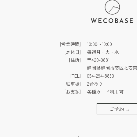
[営業時間]
10:00〜19:00
[定休日]
毎週月・火・水
[住所]
〒420-0881
静岡県静岡市葵区北安東3
[TEL]
054-294-8850
[駐車場]
2台あり
[お支払]
各種カード利用可
ご予約
→