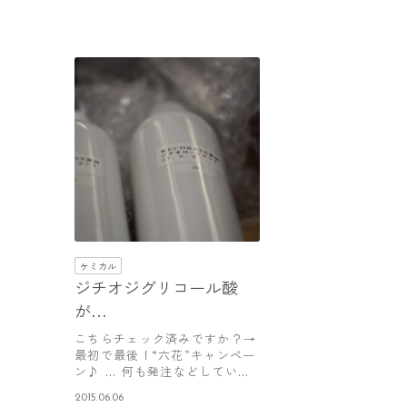
ケミカル
ジチオジグリコール酸
が…
こちらチェック済みですか？→
最初で最後！“六花”キャンペー
ン♪ … 何も発注などしていな
いの…
2015.06.06