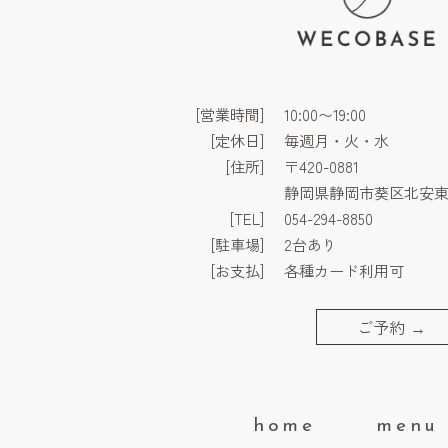
[営業時間]
10:00〜19:00
[定休日]
毎週月・火・水
[住所]
〒420-0881
静岡県静岡市葵区北安東3
[TEL]
054-294-8850
[駐車場]
2台あり
[お支払]
各種カード利用可
ご予約
→
home
menu