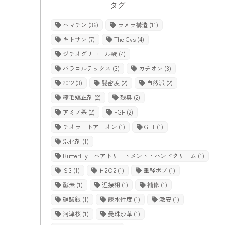
タグ
ヘマチン
(36)
ラメラ構造
(11)
キトサン
(7)
The Cys
(4)
ジチオグリコール酸
(4)
パラコルテックス
(3)
カチオン
(3)
2012
(3)
髪密度
(2)
自然派
(2)
縮毛矯正剤
(2)
残臭
(2)
アミノ基
(2)
FGF
(2)
チオラートアニオン
(1)
GTT
(1)
泡化剤
(1)
ButterFly ヘアトリートメント・ハンドクリーム
(1)
Ｓ3
(1)
Ｈ2Ｏ2
(1)
重軽ボブ
(1)
酵素
(1)
近接相
(1)
補修
(1)
硝酸銀
(1)
疎水性度
(1)
激安
(1)
河津桜
(1)
曼珠沙華
(1)