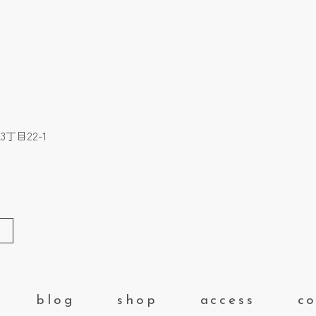
丁目22-1
blog
shop
access
co