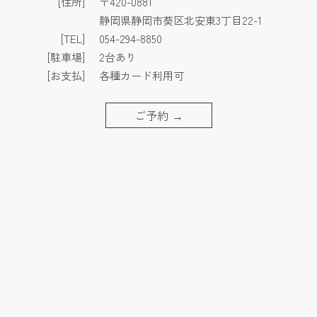
[住所]
〒420-0881
静岡県静岡市葵区北安東3丁目22-1
[TEL]
054-294-8850
[駐車場]
2台あり
[お支払]
各種カード利用可
ご予約
→