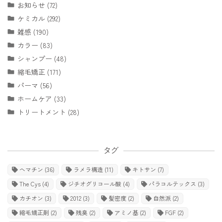
お知らせ (72)
ケミカル (292)
雑感 (190)
カラー (83)
シャンプー (48)
縮毛矯正 (171)
パーマ (56)
ホームケア (33)
トリートメント (28)
タグ
ヘマチン
(36)
ラメラ構造
(11)
キトサン
(7)
The Cys
(4)
ジチオグリコール酸
(4)
パラコルテックス
(3)
カチオン
(3)
2012
(3)
髪密度
(2)
自然派
(2)
縮毛矯正剤
(2)
残臭
(2)
アミノ基
(2)
FGF
(2)