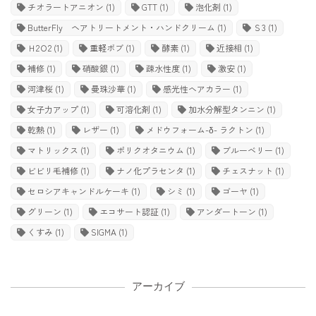
チオラートアニオン
(1)
GTT
(1)
泡化剤
(1)
ButterFly ヘアトリートメント・ハンドクリーム
(1)
Ｓ3
(1)
Ｈ2Ｏ2
(1)
重軽ボブ
(1)
酵素
(1)
近接相
(1)
補修
(1)
硝酸銀
(1)
疎水性度
(1)
激安
(1)
河津桜
(1)
曼珠沙華
(1)
感光性ヘアカラー
(1)
女子力アップ
(1)
可溶化剤
(1)
加水分解型タンニン
(1)
乾熱
(1)
レザー
(1)
メドウフォーム-δ- ラクトン
(1)
マトリックス
(1)
ポリクオタニウム
(1)
ブルーベリー
(1)
ビビリ毛補修
(1)
ナノ化プラセンタ
(1)
チェスナット
(1)
セロシアキャンドルケーキ
(1)
シミ
(1)
ゴーヤ
(1)
グリーン
(1)
エコサート認証
(1)
アンダートーン
(1)
くすみ
(1)
SIGMA
(1)
アーカイブ