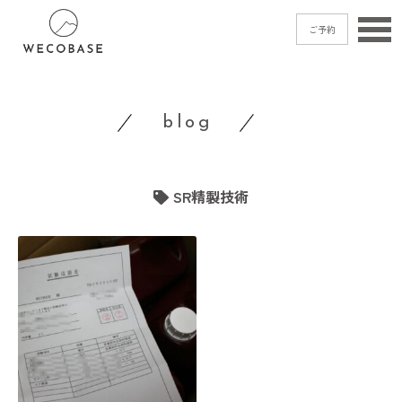
ご予約
home
blog
menu
blog
SR精製技術
shop
access
contact
ご予約
→