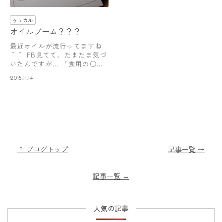
ケミカル
オイルブーム？？？
最近オイルが流行ってますね
＾＾ FB見てて、たまたま気づ
いたんですが… 「食用の○○
オイルな…
2015.11.14
↑ ブログトップ
記事一覧 →
記事一覧
→
人気の記事